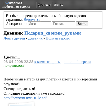
Live
Internet
Дневники
Личка
мобильная версия
Вы были перенаправлены на мобильную версию
страницы.
Вернуться!
Авторизация
Дневник
Подарки_своими_руками
Лента друзей
-
Дневник
-
Полная версия
Цветы...
08-04-2008 22:28
к комментариям
-
к полной версии
-
понравилось!
Необычный материал для плетения цветов и интересный
результат)
Спешу поделиться!
Описание технологии уже выложено:
http://present.my1.ru/load/