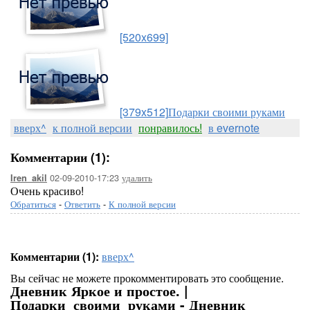
[520x699]
[379x512]
Подарки своими руками
вверх^
к полной версии
понравилось!
в evernote
Комментарии (1):
02-09-2010-17:23
удалить
Iren_akil
Очень красиво!
Обратиться
-
Ответить
-
К полной версии
Комментарии (1):
вверх^
Вы сейчас не можете прокомментировать это сообщение.
Дневник Яркое и простое. |
Подарки_своими_руками - Дневник