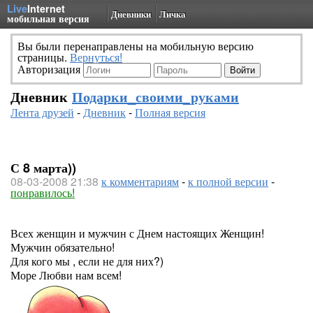
Live
Internet
Дневники
Личка
мобильная версия
Вы были перенаправлены на мобильную версию
страницы.
Вернуться!
Авторизация
Дневник
Подарки_своими_руками
Лента друзей
-
Дневник
-
Полная версия
С 8 марта))
08-03-2008 21:38
к комментариям
-
к полной версии
-
понравилось!
Всех женщин и мужчин с Днем настоящих Женщин!
Мужчин обязательно!
Для кого мы , если не для них?)
Море Любви нам всем!