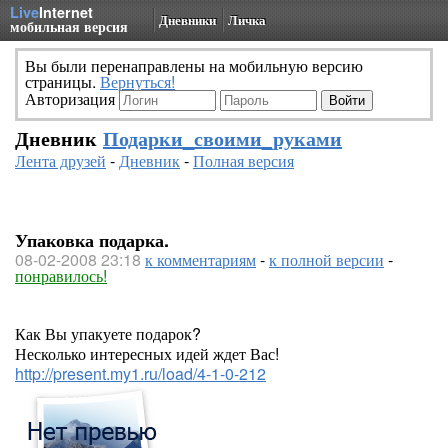
Live
Internet
Дневники
Личка
мобильная версия
Вы были перенаправлены на мобильную версию
страницы.
Вернуться!
Авторизация
Дневник
Подарки_своими_руками
Лента друзей
-
Дневник
-
Полная версия
Упаковка подарка.
08-02-2008 23:18
к комментариям
-
к полной версии
-
понравилось!
Как Вы упакуете подарок?
Несколько интересных идей ждет Вас!
http://present.my1.ru/load/4-1-0-212