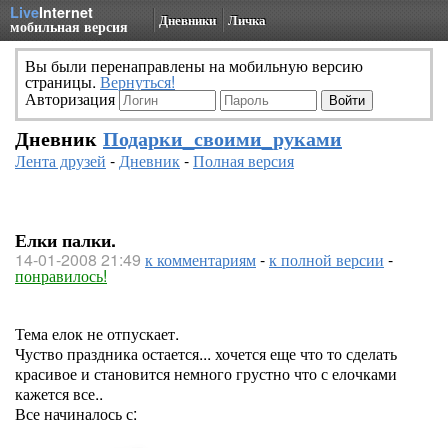
Live
Internet
Дневники
Личка
мобильная версия
Вы были перенаправлены на мобильную версию
страницы.
Вернуться!
Авторизация
Дневник
Подарки_своими_руками
Лента друзей
-
Дневник
-
Полная версия
Елки палки.
14-01-2008 21:49
к комментариям
-
к полной версии
-
понравилось!
Тема елок не отпускает.
Чуство праздника остается... хочется еще что то сделать
красивое и становится немного грустно что с елочками
кажется все..
Все начиналось с: