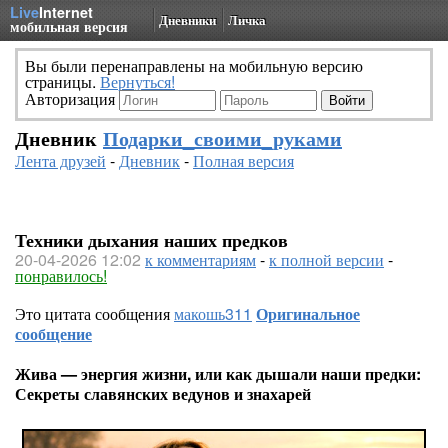
Live
Internet
Дневники
Личка
мобильная версия
Вы были перенаправлены на мобильную версию
страницы.
Вернуться!
Авторизация
Дневник
Подарки_своими_руками
Лента друзей
-
Дневник
-
Полная версия
Техники дыхания наших предков
20-04-2026 12:02
к комментариям
-
к полной версии
-
понравилось!
Это цитата сообщения
макошь311
Оригинальное
сообщение
Жива — энергия жизни, или как дышали наши предки:
Секреты славянских ведунов и знахарей