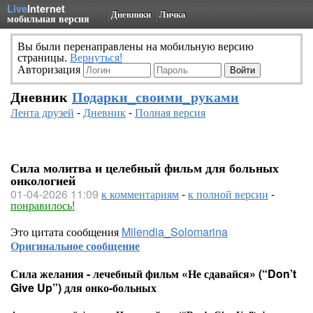
Live
Internet
Дневники
Личка
мобильная версия
Вы были перенаправлены на мобильную версию
страницы.
Вернуться!
Авторизация
Дневник
Подарки_своими_руками
Лента друзей
-
Дневник
-
Полная версия
Сила молитва и целебный фильм для больных
онкологией
01-04-2026 11:09
к комментариям
-
к полной версии
-
понравилось!
Это цитата сообщения
Milendia_Solomarina
Оригинальное сообщение
Сила желания - лечебный фильм «Не сдавайся» (“Don’t
Give Up”) для онко-больных