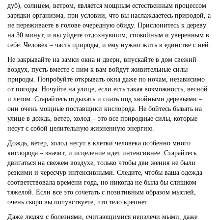
дуб), солнцем, ветром, является мощным естественным процессом
зарядки организма, при условии, что вы наслаждаетесь природой, а
не переживаете в голове очередную обиду. Прислонитесь к дереву
на 30 минут, и вы уйдете отдохнувшим, спокойным и уверенным в
себе. Человек – часть природы, и ему нужно жить в единстве с ней.
Не закрывайте на замки окна и двери, впускайте в дом свежий
воздух, пусть вместе с ним к вам войдут живительные силы
природы. Попробуйте открывать окна даже по ночам, независимо
от погоды. Ночуйте на улице, если есть такая возможность, весной
и летом. Старайтесь отдыхать и спать под хвойными деревьями –
они очень мощные поставщики кислорода. Не бойтесь бывать на
улице в дождь, ветер, холод – это все природные силы, которые
несут с собой целительную жизненную энергию.
Дождь, ветер, холод несут в клетки человека особенно много
кислорода – значит, и исцеление идет интенсивнее. Старайтесь
двигаться на свежем воздухе, только чтобы дви жения не были
резкими и чересчур интенсивными. Следите, чтобы ваша одежда
соответствовала времени года, но никогда не была бы слишком
тяжелой. Если все это сочетать с позитивным образом мыслей,
очень скоро вы почувствуете, что тело крепнет.
Даже людям с болезнями, считающимися неизлечи мыми, даже