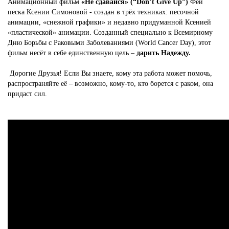
Анимационный фильм
«Не сдавайся» (“Don’t Give Up”)
Феи
песка Ксении Симоновой - создан в трёх техниках: песочной
анимации, «снежной графики» и недавно придуманной Ксенией
«пластической» анимации. Созданный специально к Всемирному
Дню Борьбы с Раковыми Заболеваниями (World Cancer Day), этот
фильм несёт в себе единственную цель –
дарить Надежду.
Дорогие Друзья! Если Вы знаете, кому эта работа может помочь,
распространяйте её – возможно, кому-то, кто борется с раком, она
придаст сил.