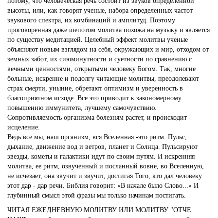
потому, что человеческая речь состоит из звуков определенной
высоты, или, как говорят ученые, набора определенных частот
звукового спектра, их комбинаций и амплитуд. Поэтому
проговоренная даже шепотом молитва похожа на музыку и является
по существу медитацией. Целебный эффект молитвы ученые
объясняют новым взглядом на себя, окружающих и мир, отходом от
земных забот, их сиюминутности и суетности по сравнению с
вечными ценностями, открытыми человеку Богом. Так, многие
больные, искренне и подолгу читающие молитвы, преодолевают
страх смерти, уныние, обретают оптимизм и уверенность в
благоприятном исходе. Все это приводит к закономерному
повышению иммунитета, лучшему самочувствию.
Сопротивляемость организма болезням растет, и происходит
исцеление.
Ведь все мы, наш организм, вся Вселенная -это ритм. Пульс,
дыхание, движение вод и ветров, планет и Солнца. Пульсируют
звезды, кометы и галактики идут по своим путям. И искренняя
молитва, ее ритм, озвученный и посланный вовне, во Вселенную,
не исчезает, она звучит и звучит, достигая Того, кто дал человеку
этот дар - дар речи. Библия говорит: «В начале было Слово...» И
глубинный смысл этой фразы мы только начинам постигать.
ЧИТАЯ ЕЖЕДНЕВНУЮ МОЛИТВУ ИЛИ МОЛИТВУ "ОТЧЕ