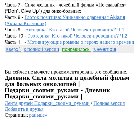
Часть 7 - Сила желания - лечебный фильм «Не сдавайся»
(“Don’t Give Up”) для онко-больных
Часть 8 -
Глоток позитива: Уникально одарённая Akiane
(Акиана Крамарик)
Часть 9 -
Эзотерика: Кто такой Человек-проводник? Ч.1
Часть 10 -
Эзотерика: Кто такой Человек-проводник? Ч.2
Часть 11 -
Мотивирующие романы о героях нашего времени
вверх^
к полной версии
понравилось!
в evernote
Вы сейчас не можете прокомментировать это сообщение.
Дневник Сила молитва и целебный фильм
для больных онкологией |
Подарки_своими_руками - Дневник
Подарки_своими_руками |
Лента друзей Подарки_своими_руками
/
Полная версия
Добавить в друзья
Страницы:
раньше»