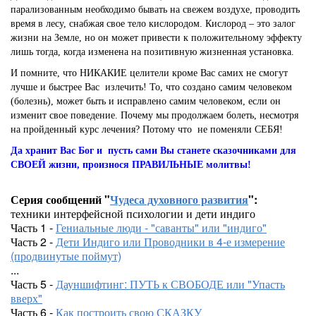
парализованным необходимо бывать на свежем воздухе, проводить
время в лесу, снабжая свое тело кислородом. Кислород – это залог
жизни на Земле, но он может привести к положительному эффекту
лишь тогда, когда изменена на позитивную жизненная установка.
И помните, что НИКАКИЕ целители кроме Вас самих не смогут
лучше и быстрее Вас излечить!
То, что создано самим человеком
(болезнь), может быть и исправлено самим человеком, если он
изменит свое поведение. Почему мы продолжаем болеть, несмотря
на пройденный курс лечения? Потому что не поменяли СЕБЯ!
Да хранит Вас Бог и пусть сами Вы станете сказочниками для
СВОЕЙ жизни, произнося ПРАВИЛЬНЫЕ молитвы!
Серия сообщений "
Чудеса духовного развития
":
техники интерфейсной психологии и дети индиго
Часть 1 -
Гениальные люди - "саванты" или "индиго"
Часть 2 -
Дети Индиго или Проводники в 4-е измерение
(продвинутые поймут)
...
Часть 5 -
Дауншифтинг: ПУТЬ к СВОБОДЕ или "Упасть
вверх"
Часть 6 -
Как построить свою СКАЗКУ