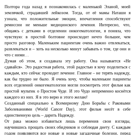
Полтора года назад я познакомилась с маленькой Эланой, моей
землячкой, страдавшей лейкозом. Тогда, от её мамы Наташи я
узнала, что положительные эмоции, впечатления способствуют
ремиссии не меньше медицинского лечения. Интересно, что,
общаясь с детками в отделении онкогематологии, я поняла, что
чувствую: в простой болтовне происходит нечто большее, чем
просто разговор. Маленьким пациентам очень важно отвлекаться,
развлекаться и – хоть на несколько минут забывать о том, где они и
что с ними…
Думая об этом, я создавала эту работу. Она называется «Не
сдавайся». Это радостная работа, этой радостью я хочу поделиться с
каждым, кто сейчас проходит лечение. Главное – не терять надежду,
как бы трудно не было. Я очень хочу, чтобы маленькие пациенты
всех отделений онкогематологии могли посмотреть этот фильм как
простой мультик о Простом Чуде. И это Чудо непременно коснётся
каждого из них. Я в это верю и этого желаю!
Созданный специально к Всемирному Дню Борьбы с Раковыми
Заболеваниями (World Cancer Day), этот фильм несёт в себе
единственную цель – дарить Надежду.
От рака можно избавиться лишь переменив свои взгляды,
научившись прощать своих обидчиков и соблюдая диету. С каждым
годом появляются все новые и новые загадочные болезни, перед