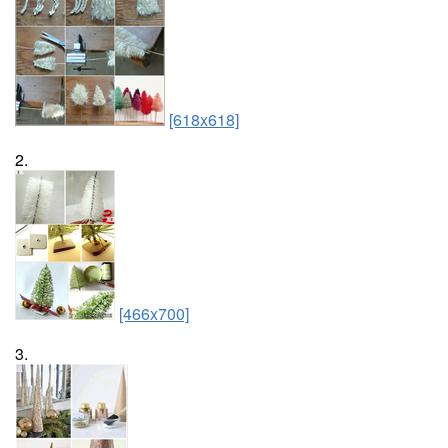
[618x618]
2.
[466x700]
3.