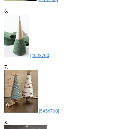
6.
[402x700]
7.
[545x700]
8.