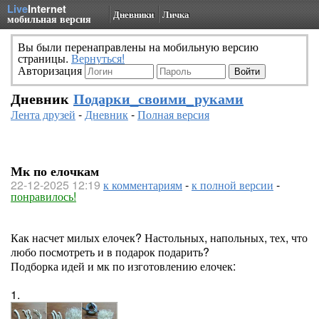
Live
Internet
Дневники
Личка
мобильная версия
Вы были перенаправлены на мобильную версию
страницы.
Вернуться!
Авторизация
Дневник
Подарки_своими_руками
Лента друзей
-
Дневник
-
Полная версия
Мк по елочкам
22-12-2025 12:19
к комментариям
-
к полной версии
-
понравилось!
Как насчет милых елочек? Настольных, напольных, тех, что
любо посмотреть и в подарок подарить?
Подборка идей и мк по изготовлению елочек:
1.