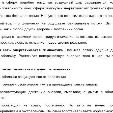
 в сферу, подобно тому, как воздушный шар расширяется, ко
е поверхность кожи, сфера замкнутых энергетических фонтанов фи
лается без напряжения. Не нужно изо всех сил стараться что-то поч
ойтесь, что физически не ощущаете центральные потоки. Вы 
ь, как и любой другой здоровый внутренний орган.
 время от времени концентрируя внимание на потоках, вы вскоре
ное, как, скажем, осязание, недостаточно реальное.
и есть энергетическая гимнастика
. Замыкая потоки друг на д
оболочку. Растягивая поверхностную энергию тела в шар, вы з
.
 такой гимнастики трудно переоценить.
, оболочка защищает вас от поражения.
, тренируя свою энергетику, вы прочищаете тонкие каналы.
репятствующие движению энергии, вылетают, а дырки в оболо
ся.
происходит не сразу, постепенно. Но зато не нужно п
ерапевтам и экстрасенсам. Вы сами восстанавливаете нормальную