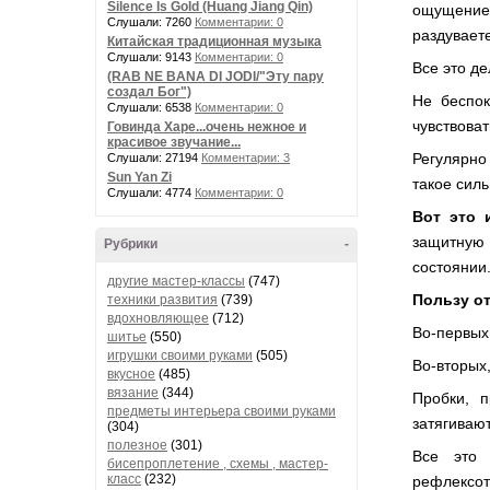
Silence Is Gold (Huang Jiang Qin)
ощущение
Слушали: 7260
Комментарии: 0
раздувает
Китайская традиционная музыка
Слушали: 9143
Комментарии: 0
Все это де
(RAB NE BANA DI JODI/"Эту пару
создал Бог")
Не беспок
Слушали: 6538
Комментарии: 0
чувствоват
Говинда Харе...очень нежное и
красивое звучание...
Регулярно
Слушали: 27194
Комментарии: 3
Sun Yan Zi
такое силь
Слушали: 4774
Комментарии: 0
Вот это 
защитную 
Рубрики
-
состоянии
другие мастер-классы
(747)
Пользу от
техники развития
(739)
вдохновляющее
(712)
Во-первых
шитье
(550)
игрушки своими руками
(505)
Во-вторых
вкусное
(485)
вязание
(344)
Пробки, п
предметы интерьера своими руками
затягивают
(304)
полезное
(301)
Все это 
бисепроплетение , схемы , мастер-
класс
(232)
рефлексот