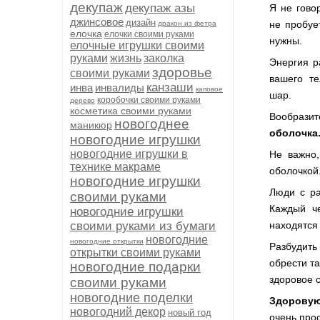
декупаж
декупаж азы
Я не гово
джинсовое
дизайн
не пробует
дракон из фетра
елочка
елочки своими руками
нужны.
елочные игрушки своими
руками
жизнь
заколка
Энергия р
здоровье
своими руками
вашего те
канзаши
инва
инвалиды
каповое
шар.
коробочки своими руками
дерево
косметика своими руками
Вообрази
новогоднее
маникюр
оболочк
новогодние игрушки
новогодние игрушки в
Не важно
технике макраме
оболочкой
новогодние игрушки
Люди с ра
своими руками
Каждый че
новогодние игрушки
своими руками из бумаги
находятся
новогодние
новогодние открытки
Разбудить
открытки своими руками
обрести т
новогодние подарки
здоровое 
своими руками
новогодние поделки
Здоровую
новогодний декор
новый год
очень про