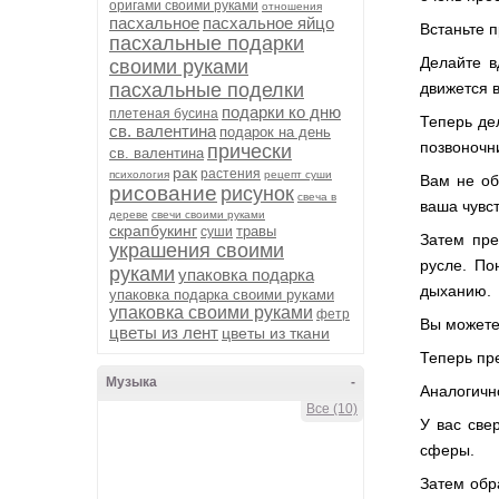
оригами своими руками
отношения
пасхальное
пасхальное яйцо
Встаньте п
пасхальные подарки
Делайте в
своими руками
пасхальные поделки
движется в
подарки ко дню
плетеная бусина
Теперь дел
св. валентина
подарок на день
позвоночни
прически
св. валентина
рак
растения
психология
рецепт суши
Вам не об
рисование
рисунок
свеча в
ваша чувст
дереве
свечи своими руками
скрапбукинг
травы
суши
Затем пре
украшения своими
русле. По
руками
упаковка подарка
дыханию.
упаковка подарка своими руками
упаковка своими руками
фетр
Вы можете
цветы из лент
цветы из ткани
Теперь пр
Музыка
-
Аналогичн
Все (10)
У вас све
сферы.
Затем обр