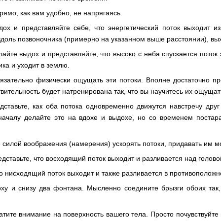
рямо, как вам удобно, не напрягаясь.
дох и представляйте себе, что энергетический поток выходит из
доль позвоночника (примерно на указанном выше расстоянии), выхо
айте выдох и представляйте, что высоко с неба спускается поток э
ка и уходит в землю.
язательно физически ощущать эти потоки. Вполне достаточно пр
вительность будет натренирована так, что вы научитесь их ощущат
дставьте, как оба потока одновременно движутся навстречу друг
началу делайте это на вдохе и выдохе, но со временем постарай
 силой воображения (намерения) ускорять потоки, придавать им м
едставьте, что восходящий поток выходит и разливается над голов
о нисходящий поток выходит и также разливается в противоположно
рху и снизу два фонтана. Мысленно соедините брызги обоих так,
атите внимание на поверхность вашего тела. Просто почувствуйте 