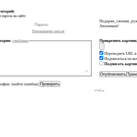
ентарий:
 пароль на сайте:
Подарки_своими_р
Анонимам!
Напоминание пароля
тария:
смайлики
Прикрепить картинк
Переводить URL в
Подписаться на к
Подписать карти
рафии: (найти ошибки)