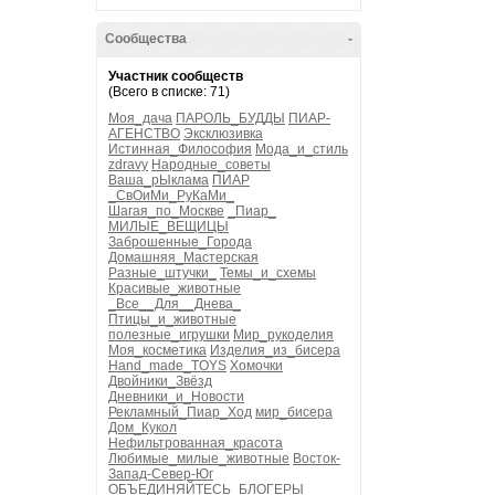
Сообщества
-
Участник сообществ
(Всего в списке: 71)
Моя_дача
ПАРОЛЬ_БУДДЫ
ПИАР-
АГЕНСТВО
Эксклюзивка
Истинная_Философия
Мода_и_стиль
zdravy
Народные_советы
Ваша_рЫклама
ПИАР
_СвОиМи_РуКаМи_
Шагая_по_Москве
_Пиар_
МИЛЫЕ_ВЕЩИЦЫ
Заброшенные_Города
Домашняя_Мастерская
Разные_штучки_
Темы_и_схемы
Красивые_животные
_Все__Для__Днева_
Птицы_и_животные
полезные_игрушки
Мир_рукоделия
Моя_косметика
Изделия_из_бисера
Hand_made_TOYS
Хомочки
Двойники_Звёзд
Дневники_и_Новости
Рекламный_Пиар_Ход
мир_бисера
Дом_Кукол
Нефильтрованная_красота
Любимые_милые_животные
Восток-
Запад-Север-Юг
ОБЪЕДИНЯЙТЕСЬ_БЛОГЕРЫ