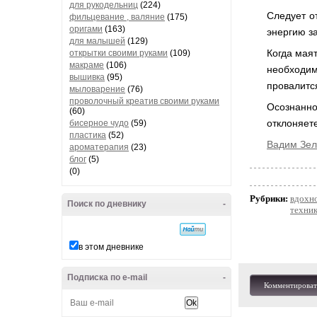
для рукодельниц
(224)
Следует о
фильцевание , валяние
(175)
оригами
(163)
энергию за
для малышей
(129)
Когда маят
открытки своими руками
(109)
макраме
(106)
необходим
вышивка
(95)
провалится
мыловарение
(76)
проволочный креатив своими руками
Осознанн
(60)
отклоняете
бисерное чудо
(59)
пластика
(52)
Вадим Зе
ароматерапия
(23)
блог
(5)
(0)
Рубрики:
вдохн
Поиск по дневнику
-
техник
в этом дневнике
Подписка по e-mail
-
Комментироват