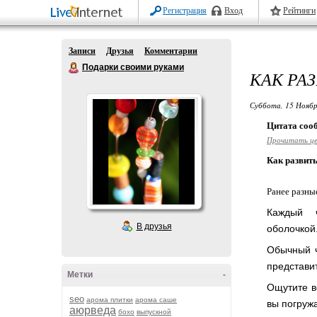
Регистрация
Вход
Рейтинги
Записи
Друзья
Комментарии
Подарки своими руками
КАК РА
Суббота, 15 Ноябр
Цитата со
Прочитать ц
Как развить
Ранее разные
Каждый ч
В друзья
оболочкой
Обычный ч
представит
Метки
-
Ощутите вс
seo
арома плитки
арома саше
вы погружа
аюрведа
бохо
выпускной