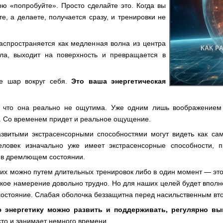
рю «попробуйте». Просто сделайте это. Когда вы
е, а делаете, получается сразу, и тренировки не
аспространяется как медленная волна из центра
ла, выходит на поверхность и превращается в
те шар вокруг себя.
Это ваша энергетическая
а.
, что она реально не ощутима. Уже одним лишь воображением
. Со временем придет и реальное ощущение.
звитыми экстрасенсорными способностями могут видеть как сам
ловек изначально уже имеет экстрасенсорные способности, п
 в дремлющем состоянии.
 их можно путем длительных тренировок либо в один момент — эт
акое намерение довольно трудно. Но для наших целей будет вполне
состояние. Слабая оболочка беззащитна перед насильственным вт
 энергетику можно развить и поддерживать, регулярно вы
сто и занимает немного времени.