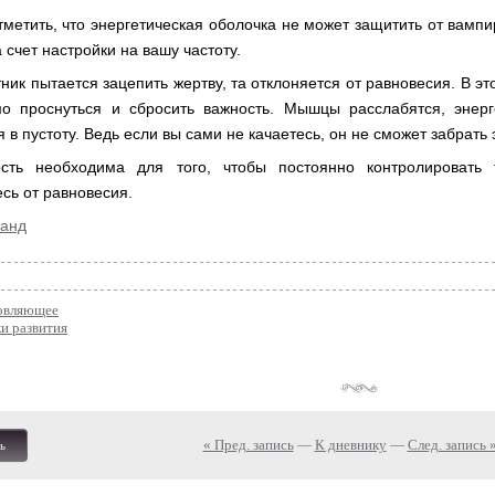
тметить, что энергетическая оболочка не может защитить от вампи
 счет настройки на вашу частоту.
ник пытается зацепить жертву, та отклоняется от равновесия. В эт
о проснуться и сбросить важность. Мышцы расслабятся, энерг
 в пустоту. Ведь если вы сами не качаетесь, он не сможет забрать
ость необходима для того, чтобы постоянно контролировать
сь от равновесия.
ланд
овляющее
и развития
« Пред. запись
—
К дневнику
—
След. запись 
ь