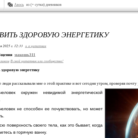
Авось
из (+ сутки) дневников
ЗВИТЬ ЗДОРОВУЮ ЭНЕРГЕТИКУ
я 2025 г. 12:33
+ в цитатник
общения
макошь311
еликом
В свой цитатник или сообщество!
 здоровую энергетику
 люди рассказывали мне о этой практике и вот сегодня утром, проверяя почту 
еловек окружен невидимой энергетической
.
еловек не способен ее почувствовать, но может
ь.
ю поверхность своего тела, как это бывает, когда
етесь в горячую ванну.