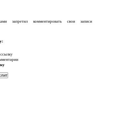
уками запретил комментировать свои записи
у:
 ссылку
омментарии
нку