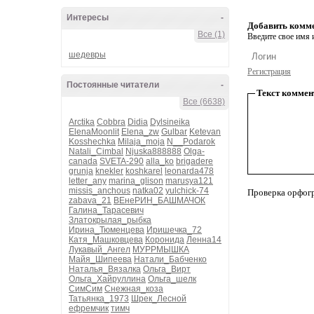
Интересы
-
Добавить комм
Все (1)
Введите свое имя и
шедевры
Регистрация
Постоянные читатели
-
Текст коммен
Все (6638)
Arctika
Cobbra
Didia
Dylsineika
ElenaMoonlit
Elena_zw
Gulbar
Ketevan
Kosshechka
Milaja_moja
N__Podarok
Natali_Cimbal
Njuska888888
Olga-
canada
SVETA-290
alla_ko
brigadere
grunja
knekler
koshkarel
leonarda478
letter_any
marina_glison
marusya121
missis_anchous
natka02
yulchick-74
Проверка орфог
zabava_21
ВЕнеРИН_БАШМАЧОК
Галина_Тарасевич
Златокрылая_рыбка
Ирина_Тюменцева
Иришечка_72
Катя_Машковцева
Коронида
Ленна14
Лукавый_Ангел
МУРРМЫШКА
Майя_Шипеева
Натали_Бабченко
Наталья_Вязалка
Ольга_Вирт
Ольга_Хайруллина
Ольга_шелк
СимСим
Снежная_коза
Татьянка_1973
Шрек_Лесной
ефремчик
тимч