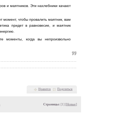
ров и маятников. Эти нахлебники качают
от момент, чтобы провалить маятник, вам
етика придет в равновесие, и маятник
 энергию.
 те моменты, когда вы непроизвольно
Нравится
Поделиться
»
Страницы:
[1] [
Новые
]