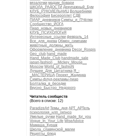
вязалочки
мадам_бовари
ШКОЛА_РАДОСТИ
Декупажный_Бум
КЛУБ_РУКОДЕЛЬНИЦ
Волшебники
Философия
Бисероплет
СДВ
ПИАР_дневников
Симпы_и_ПЧёлки
Сообщество_ЙОГА
Пиар_новых_дневников
КЛУБ_ПСИХОЛОГиЯ
Интересные_ссылки
февраль_14
Все_для_днева
Обмен_симпами
животные_должны_жить
Оформление_дневника
Decor_Rospis
Geo_club
hand_made
Hand_Made_Club
handmade_sale
japan-fashion
__Mickey_Mouse__
Moscow
World_of_fashioN
Лучшее_Для_Цитатника
Я_-
_МАСТЕРИЦА
Проект_Жадинка
Симпы-флуд-рекламы-пиар
Болталка_в_беседке
Вкусно_Быстро_Недорого
Читатель сообществ
(Всего в списке: 12)
ParadizeArt
Темы_дня
АРТ_АРТель
психология_нлп_гипноз
Умелые_ручки
Hand_made_for_you
Vogue_In_Your_Life
WiseAdvice
Мамаша_Кураж
Школа_славянской_магии
Рецепты_блюд