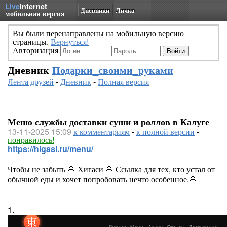
Live
Internet
Дневники
Личка
мобильная версия
Вы были перенаправлены на мобильную версию
страницы.
Вернуться!
Авторизация
Дневник
Подарки_своими_руками
Лента друзей
-
Дневник
-
Полная версия
Меню службы доставки суши и роллов в Калуге
13-11-2025 15:09
к комментариям
-
к полной версии
-
понравилось!
https://higasi.ru/menu/
Чтобы не забыть 🌸 Хигаси 🌸 Ссылка для тех, кто устал от
обычной еды и хочет попробовать нечто особенное.🌸
1.