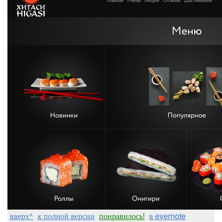
вверх^
к полной версии
понравилось!
в evernote