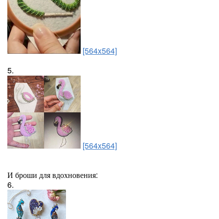
[564x564]
5.
[564x564]
И броши для вдохновения:
6.