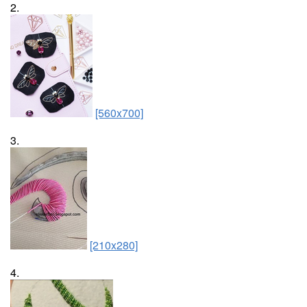
2.
[560x700]
3.
[210x280]
4.