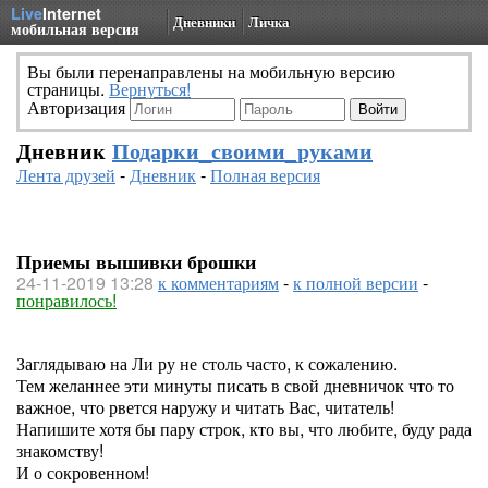
Live
Internet
Дневники
Личка
мобильная версия
Вы были перенаправлены на мобильную версию
страницы.
Вернуться!
Авторизация
Дневник
Подарки_своими_руками
Лента друзей
-
Дневник
-
Полная версия
Приемы вышивки брошки
24-11-2019 13:28
к комментариям
-
к полной версии
-
понравилось!
Заглядываю на Ли ру не столь часто, к сожалению.
Тем желаннее эти минуты писать в свой дневничок что то
важное, что рвется наружу и читать Вас, читатель!
Напишите хотя бы пару строк, кто вы, что любите, буду рада
знакомству!
И о сокровенном!