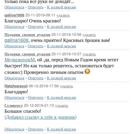
только пока все руки не доходят...
Обратиться
-
Ответить
-
К полной версии
25-11-2019-09:11
удалить
galina1606
Благодарю! Очень красиво!
Обратиться
-
Ответить
-
К полной версии
25-11-2019-10:56
удалить
Подарки_своими_руками
galina1606
, очень приятно! Красивых брошек вам!
Обратиться
-
Ответить
-
К полной версии
25-11-2019-10:57
удалить
Подарки_своими_руками
МедвеженокМ
, ой ,да, перед Новым Годом время летит
быстрее! Но как только решитесь, остановиться будет
сложно:) Проверенно личным опытом
Обратиться
-
Ответить
-
К полной версии
06-12-2019-17:56
удалить
Hatshepsoot
Благодарю!
Обратиться
-
Ответить
-
К полной версии
20-12-2019-21:13
удалить
Селиверст
Большое спасибо!
(Добавил ссылку к себе в дневник)
Обратиться
-
Ответить
-
К полной версии