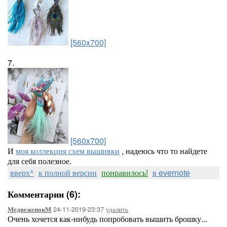
[560x700]
7.
[560x700]
И
моя коллекция схем вышивки
, надеюсь что то найдете
для себя полезное.
вверх^
к полной версии
понравилось!
в evernote
Комментарии (6):
24-11-2019-23:37
удалить
МедвеженокМ
Очень хочется как-нибудь попробовать вышить брошку...