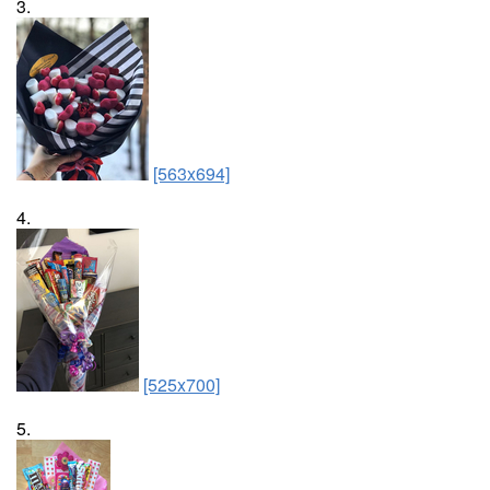
3.
[563x694]
4.
[525x700]
5.