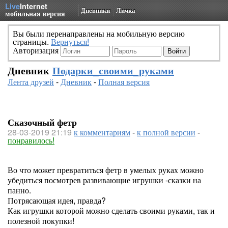
Live
Internet
Дневники
Личка
мобильная версия
Вы были перенаправлены на мобильную версию
страницы.
Вернуться!
Авторизация
Дневник
Подарки_своими_руками
Лента друзей
-
Дневник
-
Полная версия
Сказочный фетр
28-03-2019 21:19
к комментариям
-
к полной версии
-
понравилось!
Во что может превратиться фетр в умелых руках можно
убедиться посмотрев развивающие игрушки -сказки на
панно.
Потрясающая идея, правда?
Как игрушки которой можно сделать своими руками, так и
полезной покупки!