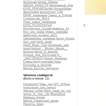
вязалочки
мадам_бовари
ШКОЛА_РАДОСТИ
Декупажный_Бум
КЛУБ_РУКОДЕЛЬНИЦ
Волшебники
Философия
Бисероплет
СДВ
ПИАР_дневников
Симпы_и_ПЧёлки
Сообщество_ЙОГА
Пиар_новых_дневников
5.
КЛУБ_ПСИХОЛОГиЯ
Интересные_ссылки
февраль_14
Все_для_днева
Обмен_симпами
животные_должны_жить
Оформление_дневника
Decor_Rospis
Geo_club
hand_made
Hand_Made_Club
handmade_sale
japan-fashion
__Mickey_Mouse__
Moscow
World_of_fashioN
Лучшее_Для_Цитатника
Я_-
_МАСТЕРИЦА
Проект_Жадинка
Симпы-флуд-рекламы-пиар
Болталка_в_беседке
Вкусно_Быстро_Недорого
Читатель сообществ
(Всего в списке: 12)
ParadizeArt
Темы_дня
АРТ_АРТель
психология_нлп_гипноз
Умелые_ручки
Hand_made_for_you
Vogue_In_Your_Life
WiseAdvice
Мамаша_Кураж
Школа_славянской_магии
Рецепты_блюд