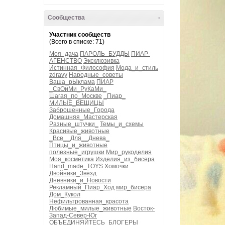
Сообщества
-
Участник сообществ
(Всего в списке: 71)
Моя_дача
ПАРОЛЬ_БУДДЫ
ПИАР-
АГЕНСТВО
Эксклюзивка
Истинная_Философия
Мода_и_стиль
zdravy
Народные_советы
Ваша_рЫклама
ПИАР
_СвОиМи_РуКаМи_
Шагая_по_Москве
_Пиар_
МИЛЫЕ_ВЕЩИЦЫ
Заброшенные_Города
Домашняя_Мастерская
Разные_штучки_
Темы_и_схемы
Красивые_животные
_Все__Для__Днева_
Птицы_и_животные
полезные_игрушки
Мир_рукоделия
Моя_косметика
Изделия_из_бисера
Hand_made_TOYS
Хомочки
Двойники_Звёзд
Дневники_и_Новости
Рекламный_Пиар_Ход
мир_бисера
Дом_Кукол
Нефильтрованная_красота
Любимые_милые_животные
Восток-
Запад-Север-Юг
ОБЪЕДИНЯЙТЕСЬ_БЛОГЕРЫ