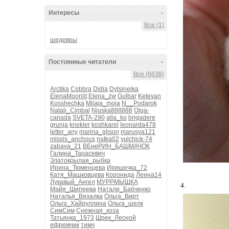
Интересы
-
Все (1)
шедевры
Постоянные читатели
-
Все (6638)
Arctika
Cobbra
Didia
Dylsineika
ElenaMoonlit
Elena_zw
Gulbar
Ketevan
Kosshechka
Milaja_moja
N__Podarok
Natali_Cimbal
Njuska888888
Olga-
canada
SVETA-290
alla_ko
brigadere
grunja
knekler
koshkarel
leonarda478
letter_any
marina_glison
marusya121
missis_anchous
natka02
yulchick-74
zabava_21
ВЕнеРИН_БАШМАЧОК
Галина_Тарасевич
Златокрылая_рыбка
Ирина_Тюменцева
Иришечка_72
Катя_Машковцева
Коронида
Ленна14
Лукавый_Ангел
МУРРМЫШКА
4.
Майя_Шипеева
Натали_Бабченко
Наталья_Вязалка
Ольга_Вирт
Ольга_Хайруллина
Ольга_шелк
СимСим
Снежная_коза
Татьянка_1973
Шрек_Лесной
ефремчик
тимч