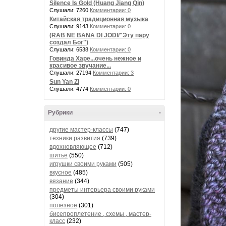
Silence Is Gold (Huang Jiang Qin)
Слушали: 7260
Комментарии: 0
Китайская традиционная музыка
Слушали: 9143
Комментарии: 0
(RAB NE BANA DI JODI/"Эту пару
создал Бог")
Слушали: 6538
Комментарии: 0
Говинда Харе...очень нежное и
красивое звучание...
Слушали: 27194
Комментарии: 3
Sun Yan Zi
Слушали: 4774
Комментарии: 0
Рубрики
-
другие мастер-классы
(747)
техники развития
(739)
вдохновляющее
(712)
шитье
(550)
игрушки своими руками
(505)
вкусное
(485)
вязание
(344)
предметы интерьера своими руками
(304)
полезное
(301)
бисепроплетение , схемы , мастер-
класс
(232)