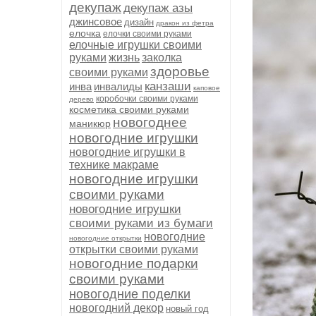
декупаж
декупаж азы
джинсовое
дизайн
дракон из фетра
елочка
елочки своими руками
елочные игрушки своими
руками
жизнь
заколка
здоровье
своими руками
канзаши
инва
инвалиды
каповое
коробочки своими руками
дерево
косметика своими руками
новогоднее
маникюр
новогодние игрушки
новогодние игрушки в
технике макраме
новогодние игрушки
своими руками
новогодние игрушки
своими руками из бумаги
новогодние
новогодние открытки
открытки своими руками
новогодние подарки
своими руками
новогодние поделки
новогодний декор
новый год