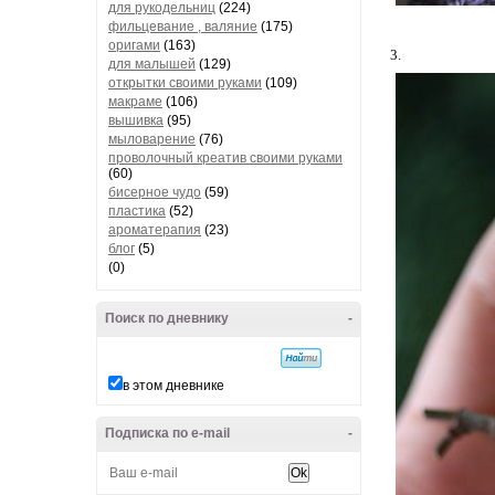
для рукодельниц
(224)
фильцевание , валяние
(175)
оригами
(163)
3.
для малышей
(129)
открытки своими руками
(109)
макраме
(106)
вышивка
(95)
мыловарение
(76)
проволочный креатив своими руками
(60)
бисерное чудо
(59)
пластика
(52)
ароматерапия
(23)
блог
(5)
(0)
Поиск по дневнику
-
в этом дневнике
Подписка по e-mail
-