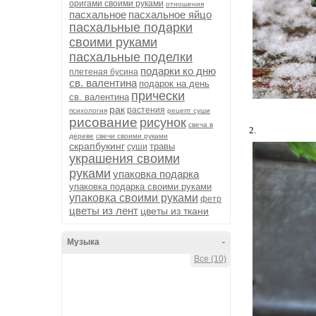
оригами своими руками
отношения
пасхальное
пасхальное яйцо
пасхальные подарки
своими руками
пасхальные поделки
подарки ко дню
плетеная бусина
св. валентина
подарок на день
прически
св. валентина
рак
растения
психология
рецепт суши
рисование
рисунок
свеча в
2.
дереве
свечи своими руками
скрапбукинг
травы
суши
украшения своими
руками
упаковка подарка
упаковка подарка своими руками
упаковка своими руками
фетр
цветы из лент
цветы из ткани
Музыка
-
Все (10)