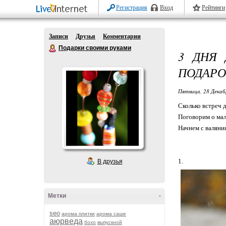
Регистрация
Вход
Рейтинги
Записи
Друзья
Комментарии
Подарки своими руками
3 ДНЯ 
ПОДАРО
Пятница, 28 Декаб
Сколько встреч 
Поговорим о мал
Начнем с валяния
1.
В друзья
Метки
-
seo
арома плитки
арома саше
аюрведа
бохо
выпускной