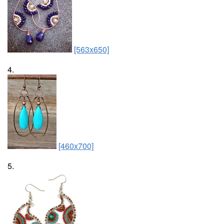
[563x650]
4.
[460x700]
5.