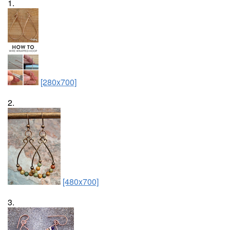
1.
[280x700]
2.
[480x700]
3.