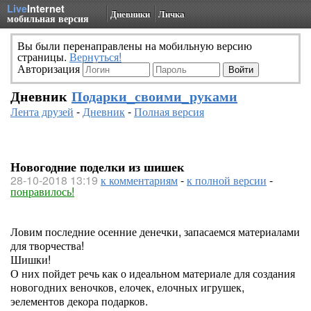
Live
Internet
Дневники
Личка
мобильная версия
Вы были перенаправлены на мобильную версию
страницы.
Вернуться!
Авторизация
Дневник
Подарки_своими_руками
Лента друзей
-
Дневник
-
Полная версия
Новогодние поделки из шишек
28-10-2018 13:19
к комментариям
-
к полной версии
-
понравилось!
Ловим последние осенние денечки, запасаемся материалами
для творчества!
Шишки!
О них пойдет речь как о идеальном материале для создания
новогодних веночков, елочек, елочных игрушек,
эелементов декора подарков.