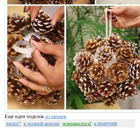
Еще идеи поделок
из шишек
вверх^
к полной версии
понравилось!
в evernote