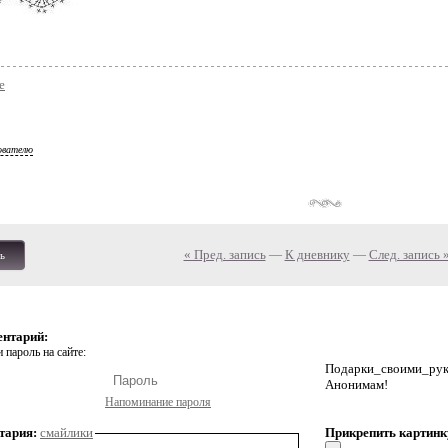
е
ователю
« Пред. запись
—
К дневнику
—
След. запись 
ь
ентарий:
 пароль на сайте:
Подарки_своими_р
Анонимам!
Напоминание пароля
тария:
смайлики
Прикрепить картинк