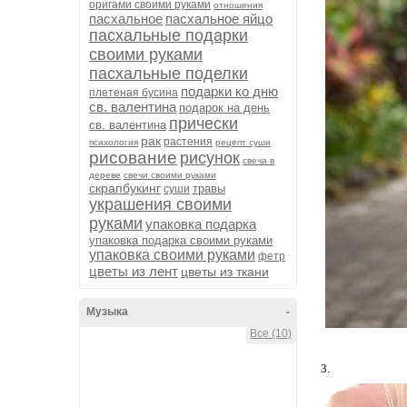
оригами своими руками
отношения
пасхальное
пасхальное яйцо
пасхальные подарки
своими руками
пасхальные поделки
подарки ко дню
плетеная бусина
св. валентина
подарок на день
прически
св. валентина
рак
растения
психология
рецепт суши
рисование
рисунок
свеча в
дереве
свечи своими руками
скрапбукинг
травы
суши
украшения своими
руками
упаковка подарка
упаковка подарка своими руками
упаковка своими руками
фетр
цветы из лент
цветы из ткани
Музыка
-
Все (10)
3.