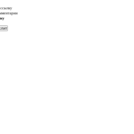
 ссылку
омментарии
нку