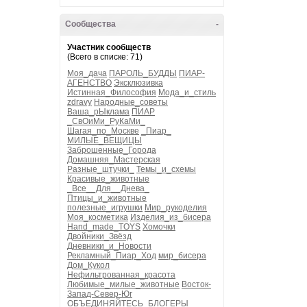
Сообщества
-
Участник сообществ
(Всего в списке: 71)
Моя_дача
ПАРОЛЬ_БУДДЫ
ПИАР-
АГЕНСТВО
Эксклюзивка
Истинная_Философия
Мода_и_стиль
zdravy
Народные_советы
Ваша_рЫклама
ПИАР
_СвОиМи_РуКаМи_
Шагая_по_Москве
_Пиар_
МИЛЫЕ_ВЕЩИЦЫ
Заброшенные_Города
Домашняя_Мастерская
Разные_штучки_
Темы_и_схемы
Красивые_животные
_Все__Для__Днева_
Птицы_и_животные
полезные_игрушки
Мир_рукоделия
Моя_косметика
Изделия_из_бисера
Hand_made_TOYS
Хомочки
Двойники_Звёзд
Дневники_и_Новости
Рекламный_Пиар_Ход
мир_бисера
Дом_Кукол
Нефильтрованная_красота
Любимые_милые_животные
Восток-
Запад-Север-Юг
ОБЪЕДИНЯЙТЕСЬ_БЛОГЕРЫ