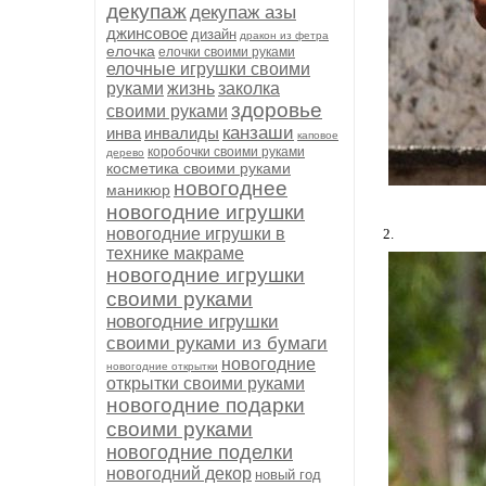
декупаж
декупаж азы
джинсовое
дизайн
дракон из фетра
елочка
елочки своими руками
елочные игрушки своими
руками
жизнь
заколка
здоровье
своими руками
канзаши
инва
инвалиды
каповое
коробочки своими руками
дерево
косметика своими руками
новогоднее
маникюр
новогодние игрушки
новогодние игрушки в
2.
технике макраме
новогодние игрушки
своими руками
новогодние игрушки
своими руками из бумаги
новогодние
новогодние открытки
открытки своими руками
новогодние подарки
своими руками
новогодние поделки
новогодний декор
новый год