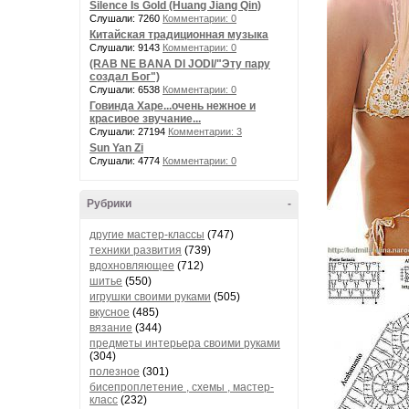
Silence Is Gold (Huang Jiang Qin)
Слушали: 7260
Комментарии: 0
Китайская традиционная музыка
Слушали: 9143
Комментарии: 0
(RAB NE BANA DI JODI/"Эту пару
создал Бог")
Слушали: 6538
Комментарии: 0
Говинда Харе...очень нежное и
красивое звучание...
Слушали: 27194
Комментарии: 3
Sun Yan Zi
Слушали: 4774
Комментарии: 0
Рубрики
-
другие мастер-классы
(747)
техники развития
(739)
вдохновляющее
(712)
шитье
(550)
игрушки своими руками
(505)
вкусное
(485)
вязание
(344)
предметы интерьера своими руками
(304)
полезное
(301)
бисепроплетение , схемы , мастер-
класс
(232)