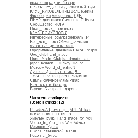
вязалочки
мадам_бовари
ШКОЛА_РАДОСТИ
Декупажный_Бум
КЛУБ_РУКОДЕЛЬНИЦ
Волшебники
Философия
Бисероплет
СДВ
ПИАР_дневников
Симпы_и_ПЧёлки
Сообщество_ЙОГА
Пиар_новых_дневников
КЛУБ_ПСИХОЛОГиЯ
Интересные_ссылки
февраль_14
Все_для_днева
Обмен_симпами
животные_должны_жить
Оформление_дневника
Decor_Rospis
Geo_club
hand_made
Hand_Made_Club
handmade_sale
japan-fashion
__Mickey_Mouse__
Moscow
World_of_fashioN
Лучшее_Для_Цитатника
Я_-
_МАСТЕРИЦА
Проект_Жадинка
Симпы-флуд-рекламы-пиар
Болталка_в_беседке
Вкусно_Быстро_Недорого
Читатель сообществ
(Всего в списке: 12)
ParadizeArt
Темы_дня
АРТ_АРТель
психология_нлп_гипноз
Умелые_ручки
Hand_made_for_you
Vogue_In_Your_Life
WiseAdvice
Мамаша_Кураж
Школа_славянской_магии
Рецепты_блюд