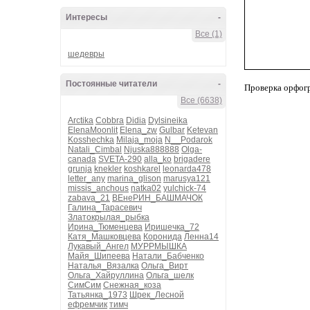
Интересы
-
Все (1)
шедевры
Постоянные читатели
-
Проверка орфог
Все (6638)
Arctika
Cobbra
Didia
Dylsineika
ElenaMoonlit
Elena_zw
Gulbar
Ketevan
Kosshechka
Milaja_moja
N__Podarok
Natali_Cimbal
Njuska888888
Olga-
canada
SVETA-290
alla_ko
brigadere
grunja
knekler
koshkarel
leonarda478
letter_any
marina_glison
marusya121
missis_anchous
natka02
yulchick-74
zabava_21
ВЕнеРИН_БАШМАЧОК
Галина_Тарасевич
Златокрылая_рыбка
Ирина_Тюменцева
Иришечка_72
Катя_Машковцева
Коронида
Ленна14
Лукавый_Ангел
МУРРМЫШКА
Майя_Шипеева
Натали_Бабченко
Наталья_Вязалка
Ольга_Вирт
Ольга_Хайруллина
Ольга_шелк
СимСим
Снежная_коза
Татьянка_1973
Шрек_Лесной
ефремчик
тимч