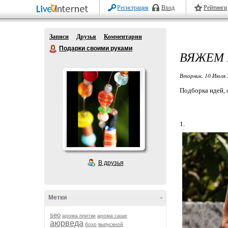
Регистрация
Вход
Рейтинги
Записи
Друзья
Комментарии
Подарки своими руками
ВЯЖЕМ 
Вторник, 10 Июля 
Подборка идей, 
1.
В друзья
Метки
-
seo
арома плитки
арома саше
аюрведа
бохо
выпускной