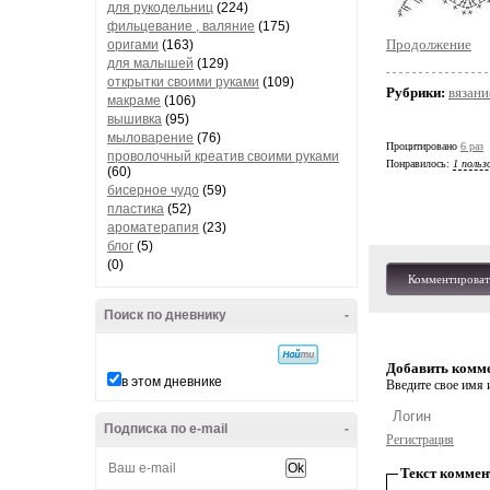
для рукодельниц
(224)
фильцевание , валяние
(175)
Продолжение
оригами
(163)
для малышей
(129)
открытки своими руками
(109)
Рубрики:
вязани
макраме
(106)
вышивка
(95)
мыловарение
(76)
Процитировано
6 раз
проволочный креатив своими руками
Понравилось:
1 польз
(60)
бисерное чудо
(59)
пластика
(52)
ароматерапия
(23)
блог
(5)
(0)
Комментироват
Поиск по дневнику
-
Добавить комм
в этом дневнике
Введите свое имя и
Подписка по e-mail
-
Регистрация
Текст коммен