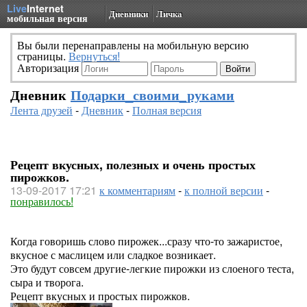
Live
Internet
Дневники
Личка
мобильная версия
Вы были перенаправлены на мобильную версию
страницы.
Вернуться!
Авторизация
Дневник
Подарки_своими_руками
Лента друзей
-
Дневник
-
Полная версия
Рецепт вкусных, полезных и очень простых
пирожков.
13-09-2017 17:21
к комментариям
-
к полной версии
-
понравилось!
Когда говоришь слово пирожек...сразу что-то зажаристое,
вкусное с маслицем или сладкое возникает.
Это будут совсем другие-легкие пирожки из слоеного теста,
сыра и творога.
Рецепт вкусных и простых пирожков.