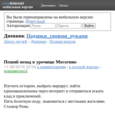
Live
Internet
Дневники
Личка
мобильная версия
Вы были перенаправлены на мобильную версию
страницы.
Вернуться!
Авторизация
Дневник
Подарки_своими_руками
Лента друзей
-
Дневник
-
Полная версия
Пеший поход в урочище Могатино
11-08-2016 22:04
к комментариям
-
к полной версии
-
понравилось!
Изучить историю, выбрать маршрут, найти
единомышленника через интернет и отправиться искать
клад и приключений.
Пить болотную воду, знакомиться с местными жителями.
Сталкер Рома.