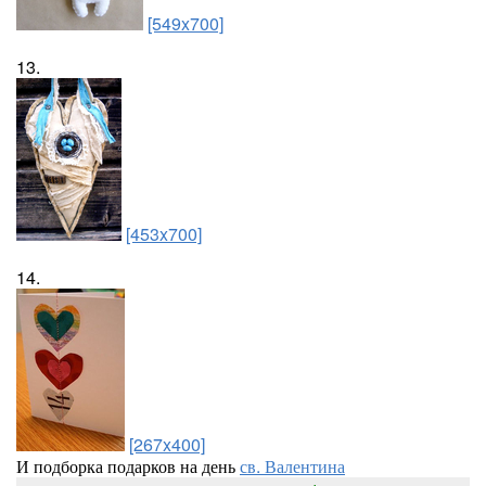
[549x700]
13.
[453x700]
14.
[267x400]
И подборка подарков на день
св. Валентина