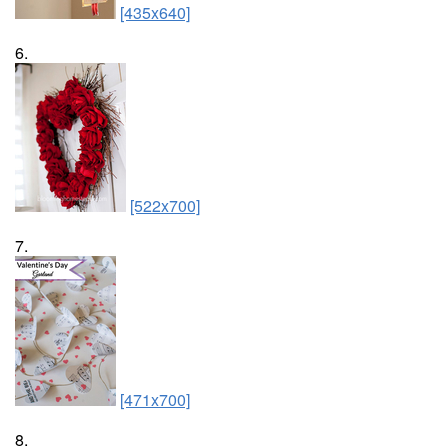
[435x640]
6.
[522x700]
7.
[471x700]
8.