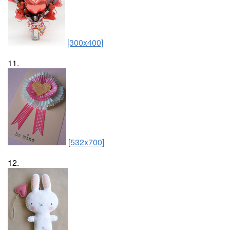
[300x400]
11.
[532x700]
12.