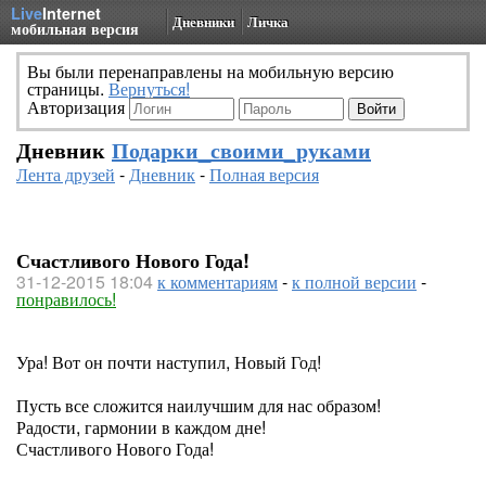
Live
Internet
Дневники
Личка
мобильная версия
Вы были перенаправлены на мобильную версию
страницы.
Вернуться!
Авторизация
Дневник
Подарки_своими_руками
Лента друзей
-
Дневник
-
Полная версия
Счастливого Нового Года!
31-12-2015 18:04
к комментариям
-
к полной версии
-
понравилось!
Ура! Вот он почти наступил, Новый Год!
Пусть все сложится наилучшим для нас образом!
Радости, гармонии в каждом дне!
Счастливого Нового Года!