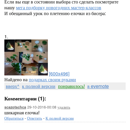
Если вы еще в состоянии выбора сто сделать посмотрите
нашу
мега подборку новогодних мастер-классов
И обещанный урок по плетению елочки из бисера:
1.
[600x496]
Найдено на
подарках своим руками
вверх^
к полной версии
понравилось!
в evernote
Комментарии (1):
29-10-2016-00:08
удалить
scazotschca
шикарная елочка!
Обратиться
-
Ответить
-
К полной версии