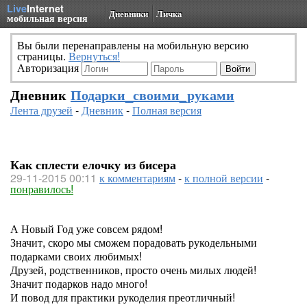
Live
Internet
Дневники
Личка
мобильная версия
Вы были перенаправлены на мобильную версию
страницы.
Вернуться!
Авторизация
Дневник
Подарки_своими_руками
Лента друзей
-
Дневник
-
Полная версия
Как сплести елочку из бисера
29-11-2015 00:11
к комментариям
-
к полной версии
-
понравилось!
А Новый Год уже совсем рядом!
Значит, скоро мы сможем порадовать рукодельными
подарками своих любимых!
Друзей, родственников, просто очень милых людей!
Значит подарков надо много!
И повод для практики рукоделия преотличный!