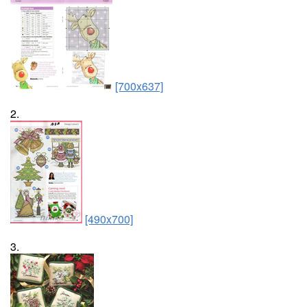
[700x637]
2.
[490x700]
3.