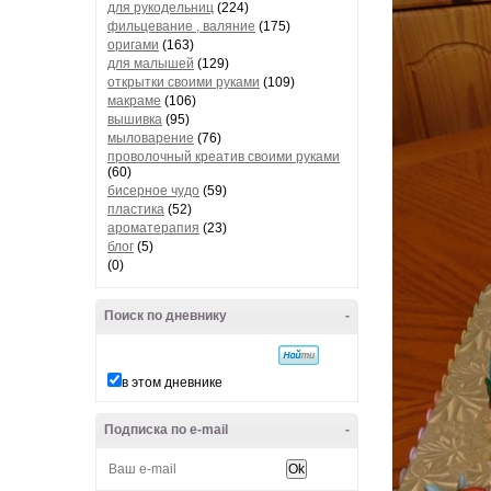
для рукодельниц
(224)
фильцевание , валяние
(175)
оригами
(163)
для малышей
(129)
открытки своими руками
(109)
макраме
(106)
вышивка
(95)
мыловарение
(76)
проволочный креатив своими руками
(60)
бисерное чудо
(59)
пластика
(52)
ароматерапия
(23)
блог
(5)
(0)
Поиск по дневнику
-
в этом дневнике
Подписка по e-mail
-