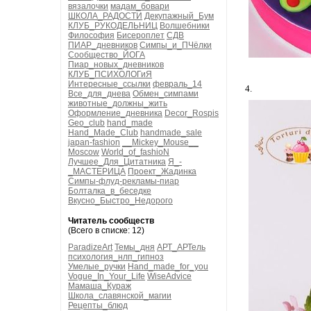
вязалочки
мадам_бовари
ШКОЛА_РАДОСТИ
Декупажный_Бум
КЛУБ_РУКОДЕЛЬНИЦ
Волшебники
Философия
Бисероплет
СДВ
ПИАР_дневников
Симпы_и_ПЧёлки
Сообщество_ЙОГА
Пиар_новых_дневников
КЛУБ_ПСИХОЛОГиЯ
Интересные_ссылки
февраль_14
4.
Все_для_днева
Обмен_симпами
животные_должны_жить
Оформление_дневника
Decor_Rospis
Geo_club
hand_made
Hand_Made_Club
handmade_sale
japan-fashion
__Mickey_Mouse__
Moscow
World_of_fashioN
Лучшее_Для_Цитатника
Я_-
_МАСТЕРИЦА
Проект_Жадинка
Симпы-флуд-рекламы-пиар
Болталка_в_беседке
Вкусно_Быстро_Недорого
Читатель сообществ
(Всего в списке: 12)
ParadizeArt
Темы_дня
АРТ_АРТель
психология_нлп_гипноз
Умелые_ручки
Hand_made_for_you
Vogue_In_Your_Life
WiseAdvice
Мамаша_Кураж
Школа_славянской_магии
Рецепты_блюд