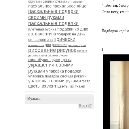
оригами своими руками
отношения
4. Вот так быстр
пасхальное
пасхальное яйцо
пасхальные подарки
Фото нету, слиш
своими руками
пасхальные поделки
подарки ко дню
плетеная бусина
Подборка идей о
св. валентина
подарок на день
прически
св. валентина
рак
растения
психология
рецепт суши
рисование
рисунок
1.
свеча в
дереве
свечи своими руками
скрапбукинг
травы
суши
украшения своими
руками
упаковка подарка
упаковка подарка своими руками
упаковка своими руками
фетр
цветы из лент
цветы из ткани
Музыка
-
Все (10)