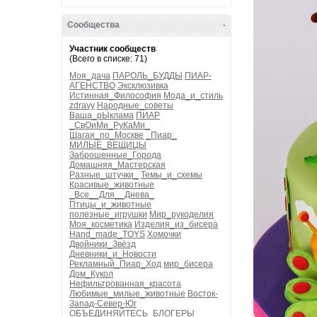
Сообщества
-
Участник сообществ
(Всего в списке: 71)
Моя_дача
ПАРОЛЬ_БУДДЫ
ПИАР-
АГЕНСТВО
Эксклюзивка
Истинная_Философия
Мода_и_стиль
zdravy
Народные_советы
Ваша_рЫклама
ПИАР
_СвОиМи_РуКаМи_
Шагая_по_Москве
_Пиар_
МИЛЫЕ_ВЕЩИЦЫ
Заброшенные_Города
Домашняя_Мастерская
Разные_штучки_
Темы_и_схемы
Красивые_животные
_Все__Для__Днева_
Птицы_и_животные
полезные_игрушки
Мир_рукоделия
Моя_косметика
Изделия_из_бисера
Hand_made_TOYS
Хомочки
Двойники_Звёзд
Дневники_и_Новости
Рекламный_Пиар_Ход
мир_бисера
Дом_Кукол
Нефильтрованная_красота
Любимые_милые_животные
Восток-
Запад-Север-Юг
ОБЪЕДИНЯЙТЕСЬ_БЛОГЕРЫ