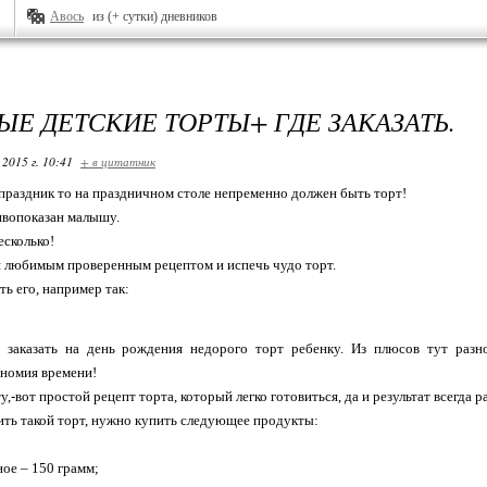
Авось
из (+ сутки) дневников
ЫЕ ДЕТСКИЕ ТОРТЫ+ ГДЕ ЗАКАЗАТЬ.
 2015 г. 10:41
+ в цитатник
праздник то на праздничном столе непременно должен быть торт!
ивопоказан малышу.
есколько!
 любимым проверенным рецептом и испечь чудо торт.
ь его, например так:
 заказать на день рождения недорого торт ребенку. Из плюсов тут разн
ономия времени!
,-вот простой рецепт торта, который легко готовиться, да и результат всегда р
ть такой торт, нужно купить следующее продукты:
ное – 150 грамм;