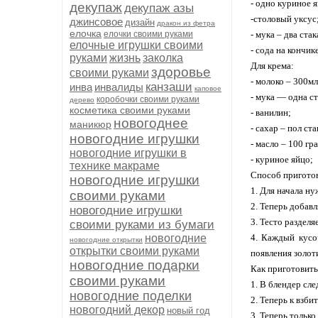
- одно куриное 
декупаж
декупаж азы
-столовый уксус
джинсовое
дизайн
дракон из фетра
елочка
елочки своими руками
- мука – два стак
елочные игрушки своими
- сода на кончик
руками
жизнь
заколка
Для крема:
здоровье
своими руками
- молоко – 300мл
канзаши
инва
инвалиды
каповое
- мука — одна с
коробочки своими руками
дерево
косметика своими руками
- ванилин;
новогоднее
маникюр
- сахар – пол ста
новогодние игрушки
- масло – 100 гр
новогодние игрушки в
- куриное яйцо;
технике макраме
Способ пригото
новогодние игрушки
1. Для начала н
своими руками
2. Теперь добавл
новогодние игрушки
3. Тесто разделя
своими руками из бумаги
новогодние
4. Каждый кусо
новогодние открытки
открытки своими руками
появления золот
новогодние подарки
Как приготовить
своими руками
1. В блендер сле
новогодние поделки
2. Теперь к взби
новогодний декор
новый год
3. Теперь тольк