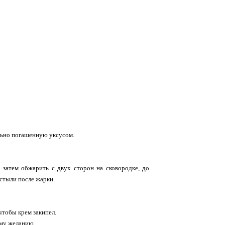
ельно погашенную уксусом.
 затем обжарить с двух сторон на сковородке, до
остыли после жарки.
 чтобы крем закипел.
ому желанию.