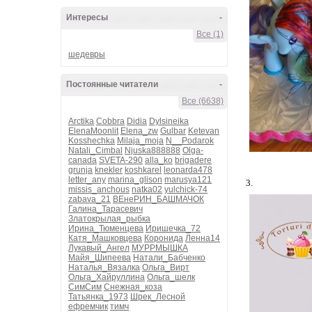
Интересы
-
Все (1)
шедевры
Постоянные читатели
-
Все (6638)
Arctika
Cobbra
Didia
Dylsineika
ElenaMoonlit
Elena_zw
Gulbar
Ketevan
Kosshechka
Milaja_moja
N__Podarok
Natali_Cimbal
Njuska888888
Olga-
canada
SVETA-290
alla_ko
brigadere
grunja
knekler
koshkarel
leonarda478
letter_any
marina_glison
marusya121
3.
missis_anchous
natka02
yulchick-74
zabava_21
ВЕнеРИН_БАШМАЧОК
Галина_Тарасевич
Златокрылая_рыбка
Ирина_Тюменцева
Иришечка_72
Катя_Машковцева
Коронида
Ленна14
Лукавый_Ангел
МУРРМЫШКА
Майя_Шипеева
Натали_Бабченко
Наталья_Вязалка
Ольга_Вирт
Ольга_Хайруллина
Ольга_шелк
СимСим
Снежная_коза
Татьянка_1973
Шрек_Лесной
ефремчик
тимч