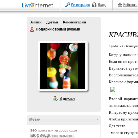
Регистрация
Вход
Рейтинги
Записи
Друзья
Комментарии
Подарки своими руками
КРАСИВ
Среда, 14 Октября
Когда у малыша 
Если он не прот
Вариантов тут н
Воспользоваться
Красиво оформит
В друзья
Второй вариант
колоссальная эк
К первому пункту
Чтобы приготови
Метки
-
Для теста:
seo
арома плитки
арома саше
- молоко сгущен
аюрведа
бохо
выпускной