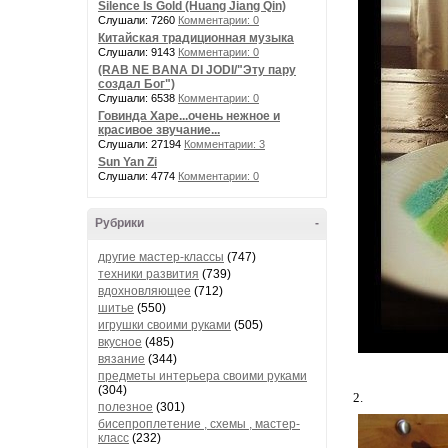
Silence Is Gold (Huang Jiang Qin)
Слушали: 7260
Комментарии: 0
Китайская традиционная музыка
Слушали: 9143
Комментарии: 0
(RAB NE BANA DI JODI/"Эту пару
создал Бог")
Слушали: 6538
Комментарии: 0
Говинда Харе...очень нежное и
красивое звучание...
Слушали: 27194
Комментарии: 3
Sun Yan Zi
Слушали: 4774
Комментарии: 0
Рубрики
-
другие мастер-классы
(747)
техники развития
(739)
вдохновляющее
(712)
шитье
(550)
игрушки своими руками
(505)
вкусное
(485)
вязание
(344)
предметы интерьера своими руками
(304)
2.
полезное
(301)
бисепроплетение , схемы , мастер-
класс
(232)