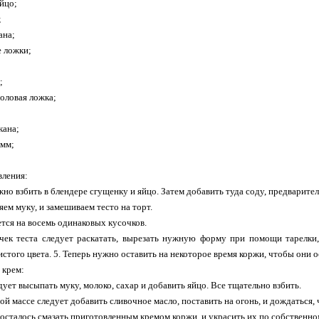
яйцо;
;
ана;
е ложки;
;
толовая ложка;
кана;
амм;
вления:
ужно взбить в блендере сгущенку и яйцо. Затем добавить туда соду, предварит
яем муку, и замешиваем тесто на торт.
ется на восемь одинаковых кусочков.
чек теста следует раскатать, вырезать нужную форму при помощи тарелки,
истого цвета. 5. Теперь нужно оставить на некоторое время коржи, чтобы они 
 крем:
дует высыпать муку, молоко, сахар и добавить яйцо. Все тщательно взбить.
той массе следует добавить сливочное масло, поставить на огонь, и дождаться,
о осталось смазать приготовленным кремом коржи, и украсить их по собственн