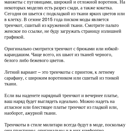
манжеты с пуговицами, широкий и отложной воротник. На
некоторых моделях есть разрез сзади, а также кокетка.
Сегодня он шьется с подкладкой из ткани ярких цветов или
в клетку. В сезоне 2015 года писком моды является
тренчкот, сшитый из кружевной ткани. Смотрите пальто
женское по ссылке, не буду загружать страницу излишней
графикой.
Оригинально смотрится тренчкот с брюками или юбкой-
карандашом. Чаще всего, их шьют из тканей черного,
белого либо бежевого цветов.
Летний вариант – это тренчкоты с принтом, к летнему
сарафану, с широким воротником или сшитый из тонкой
ткани.
Если вы наденете нарядный тренчкот и вечернее платье,
ваш наряд будет выглядеть идеально. Можно надеть на
атласное или блестящее платье тренчкот из гладкой или,
наоборот, ажурной ткани.
Тренчкоты в стиле милитари всегда будут в моде, поскольку
они практичны, оригинальны и в них комфортно.