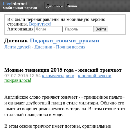
Live
Internet
Дневники
Личка
мобильная версия
Вы были перенаправлены на мобильную версию
страницы.
Вернуться!
Авторизация
Дневник
Подарки_своими_руками
Лента друзей
-
Дневник
-
Полная версия
Модные тенденции 2015 года - женский тренчкот
07-07-2015 12:54
к комментариям
-
к полной версии
-
понравилось!
Английское слово тренчкот означает - «траншейное пальто»
и означает двубортный плащ в стиле милитари. Обычно его
шьют из водонепромокаемого материала. В этом сезоне этот
стильный плащ снова в моде.
В этом сезоне тренчкот имеет погоны, оригинальные