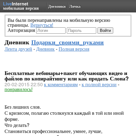
Live
Internet
Дневники
Личка
мобильная версия
Вы были перенаправлены на мобильную версию
страницы.
Вернуться!
Авторизация
Дневник
Подарки_своими_руками
Лента друзей
-
Дневник
-
Полная версия
Бесплатные вебинары+пакет обучающих видео и
файлов по копирайтингу или как продать Слона?
20-02-2015 22:50
к комментариям
-
к полной версии
-
понравилось!
Без лишних слов.
С кризисом, полагаю столкнулся каждый в той или иной
форме.
Что делать?
Становиться профессиональнее, умнее, лучше,