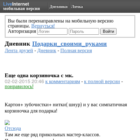
Live
Internet
Дневники
Личка
мобильная версия
Вы были перенаправлены на мобильную версию
страницы.
Вернуться!
Авторизация
Дневник
Подарки_своими_руками
Лента друзей
-
Дневник
-
Полная версия
Еще одна корзиночка с мк.
02-02-2015 20:46
к комментариям
-
к полной версии
-
понравилось!
Картон+ зубочистки+ нитки( шнур) и у вас симпатичная
корзиночка для подарка!
Отсюда
Там же еще ряд прикольных мастер-классов.