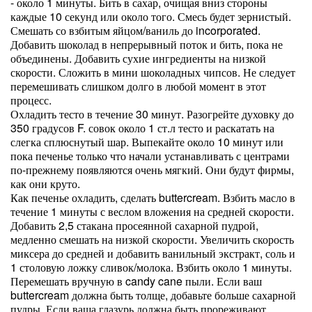
- около 1 минуты. Бить в сахар, очищая вниз стороны
каждые 10 секунд или около того. Смесь будет зернистый.
Смешать со взбитым яйцом/ваниль до incorporated.
Добавить шоколад в непрерывный поток и бить, пока не
объединены. Добавить сухие ингредиенты на низкой
скорости. Сложить в мини шоколадных чипсов. Не следует
перемешивать слишком долго в любой момент в этот
процесс.
Охладить тесто в течение 30 минут. Разогрейте духовку до
350 градусов F. совок около 1 ст.л тесто и раскатать на
слегка сплюснутый шар. Выпекайте около 10 минут или
пока печенье только что начали устанавливать с центрами
по-прежнему появляются очень мягкий. Они будут фирмы,
как они круто.
Как печенье охладить, сделать buttercream. Взбить масло в
течение 1 минуты с веслом вложения на средней скорости.
Добавить 2,5 стакана просеянной сахарной пудрой,
медленно смешать на низкой скорости. Увеличить скорость
миксера до средней и добавить ванильный экстракт, соль и
1 столовую ложку сливок/молока. Взбить около 1 минуты.
Перемешать вручную в candy cane пыли. Если ваш
buttercream должна быть толще, добавьте больше сахарной
пудры. Если ваша глазурь должна быть прореживают,