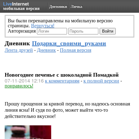
Live
Internet
Дневники
Личка
мобильная версия
Вы были перенаправлены на мобильную версию
страницы.
Вернуться!
Авторизация
Дневник
Подарки_своими_руками
Лента друзей
-
Дневник
-
Полная версия
Новогоднее печенье с шоколадной Помадкой
07-11-2014 12:16
к комментариям
-
к полной версии
-
понравилось!
Прошу прощения за кривой перевод, но надеюсь основная
линия ясна! И судя по фото, может выйти что-то
действительно вкусное!