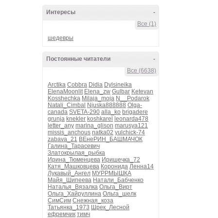
Интересы
-
Все (1)
шедевры
Постоянные читатели
-
Все (6638)
Arctika
Cobbra
Didia
Dylsineika
ElenaMoonlit
Elena_zw
Gulbar
Ketevan
Kosshechka
Milaja_moja
N__Podarok
Natali_Cimbal
Njuska888888
Olga-
canada
SVETA-290
alla_ko
brigadere
grunja
knekler
koshkarel
leonarda478
letter_any
marina_glison
marusya121
missis_anchous
natka02
yulchick-74
zabava_21
ВЕнеРИН_БАШМАЧОК
Галина_Тарасевич
Златокрылая_рыбка
Ирина_Тюменцева
Иришечка_72
Катя_Машковцева
Коронида
Ленна14
Лукавый_Ангел
МУРРМЫШКА
Майя_Шипеева
Натали_Бабченко
Наталья_Вязалка
Ольга_Вирт
Ольга_Хайруллина
Ольга_шелк
СимСим
Снежная_коза
Татьянка_1973
Шрек_Лесной
ефремчик
тимч