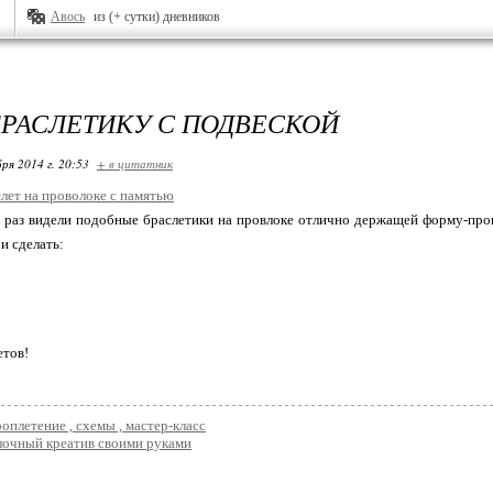
Авось
из (+ сутки) дневников
БРАСЛЕТИКУ С ПОДВЕСКОЙ
ря 2014 г. 20:53
+ в цитатник
лет на проволоке с памятью
 раз видели подобные браслетики на провлоке отлично держащей форму-прово
и сделать:
етов!
оплетение , схемы , мастер-класс
лочный креатив своими руками