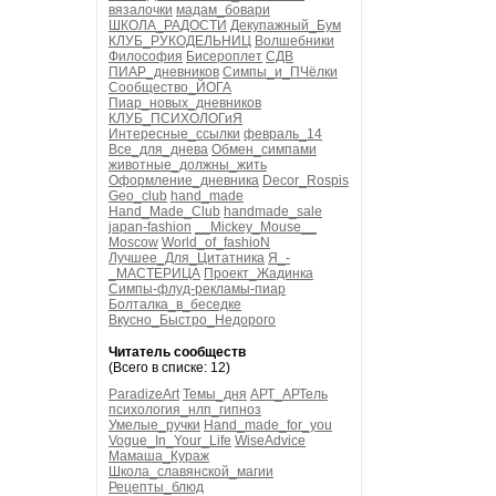
вязалочки
мадам_бовари
ШКОЛА_РАДОСТИ
Декупажный_Бум
КЛУБ_РУКОДЕЛЬНИЦ
Волшебники
Философия
Бисероплет
СДВ
ПИАР_дневников
Симпы_и_ПЧёлки
Сообщество_ЙОГА
Пиар_новых_дневников
КЛУБ_ПСИХОЛОГиЯ
Интересные_ссылки
февраль_14
Все_для_днева
Обмен_симпами
животные_должны_жить
Оформление_дневника
Decor_Rospis
Geo_club
hand_made
Hand_Made_Club
handmade_sale
japan-fashion
__Mickey_Mouse__
Moscow
World_of_fashioN
Лучшее_Для_Цитатника
Я_-
_МАСТЕРИЦА
Проект_Жадинка
Симпы-флуд-рекламы-пиар
Болталка_в_беседке
Вкусно_Быстро_Недорого
Читатель сообществ
(Всего в списке: 12)
ParadizeArt
Темы_дня
АРТ_АРТель
психология_нлп_гипноз
Умелые_ручки
Hand_made_for_you
Vogue_In_Your_Life
WiseAdvice
Мамаша_Кураж
Школа_славянской_магии
Рецепты_блюд