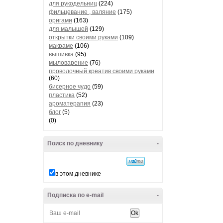
для рукодельниц
(224)
фильцевание , валяние
(175)
оригами
(163)
для малышей
(129)
открытки своими руками
(109)
макраме
(106)
вышивка
(95)
мыловарение
(76)
проволочный креатив своими руками
(60)
бисерное чудо
(59)
пластика
(52)
ароматерапия
(23)
блог
(5)
(0)
Поиск по дневнику
-
в этом дневнике
Подписка по e-mail
-