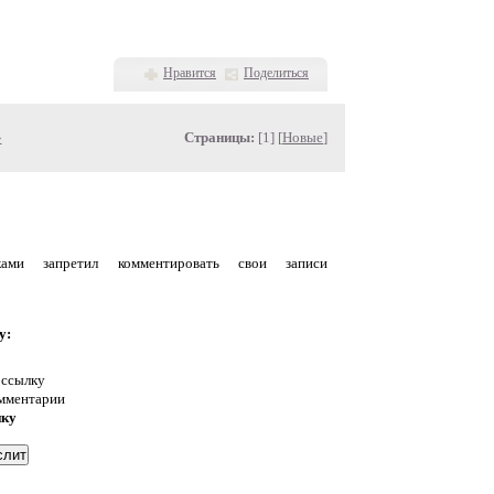
Нравится
Поделиться
»
Страницы:
[1] [
Новые
]
уками запретил комментировать свои записи
у:
 ссылку
омментарии
нку