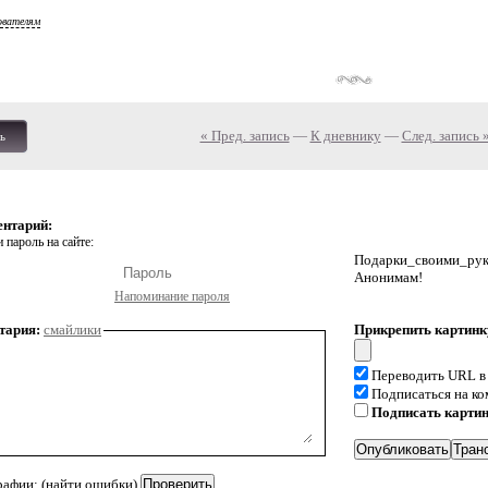
ователям
« Пред. запись
—
К дневнику
—
След. запись 
ь
ентарий:
 пароль на сайте:
Подарки_своими_р
Анонимам!
Напоминание пароля
тария:
смайлики
Прикрепить картинк
Переводить URL в
Подписаться на к
Подписать карти
рафии: (найти ошибки)