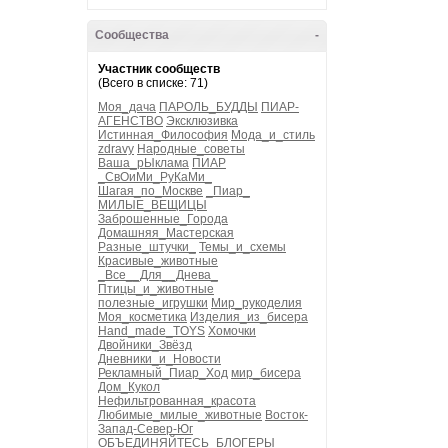
Сообщества
-
Участник сообществ
(Всего в списке: 71)
Моя_дача
ПАРОЛЬ_БУДДЫ
ПИАР-
АГЕНСТВО
Эксклюзивка
Истинная_Философия
Мода_и_стиль
zdravy
Народные_советы
Ваша_рЫклама
ПИАР
_СвОиМи_РуКаМи_
Шагая_по_Москве
_Пиар_
МИЛЫЕ_ВЕЩИЦЫ
Заброшенные_Города
Домашняя_Мастерская
Разные_штучки_
Темы_и_схемы
Красивые_животные
_Все__Для__Днева_
Птицы_и_животные
полезные_игрушки
Мир_рукоделия
Моя_косметика
Изделия_из_бисера
Hand_made_TOYS
Хомочки
Двойники_Звёзд
Дневники_и_Новости
Рекламный_Пиар_Ход
мир_бисера
Дом_Кукол
Нефильтрованная_красота
Любимые_милые_животные
Восток-
Запад-Север-Юг
ОБЪЕДИНЯЙТЕСЬ_БЛОГЕРЫ