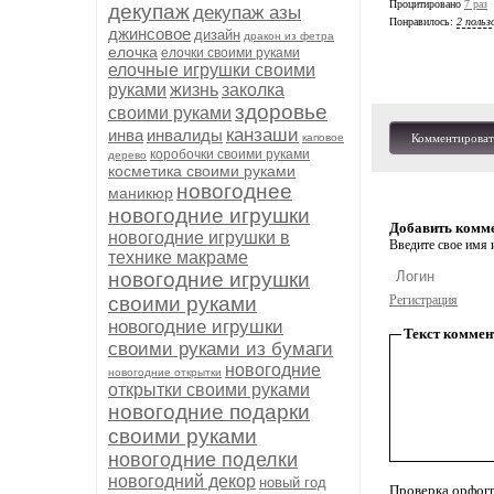
Процитировано
7 раз
декупаж
декупаж азы
Понравилось:
2 польз
джинсовое
дизайн
дракон из фетра
елочка
елочки своими руками
елочные игрушки своими
руками
жизнь
заколка
здоровье
своими руками
канзаши
инва
инвалиды
каповое
Комментироват
коробочки своими руками
дерево
косметика своими руками
новогоднее
маникюр
новогодние игрушки
Добавить комм
новогодние игрушки в
Введите свое имя и
технике макраме
новогодние игрушки
своими руками
Регистрация
новогодние игрушки
Текст коммен
своими руками из бумаги
новогодние
новогодние открытки
открытки своими руками
новогодние подарки
своими руками
новогодние поделки
новогодний декор
новый год
Проверка орфог