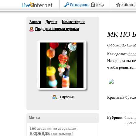
Регистрация
Вход
Рейтинги
Записи
Друзья
Комментарии
Подарки своими руками
МК ПО 
Суббота, 25 Октяб
Как сделать
брас
Наверняка вы не
чтобы решиться 
В друзья
Красивых брасл
Рубрики:
бисепр
Метки
-
прово
seo
арома плитки
арома саше
аюрведа
бохо
выпускной