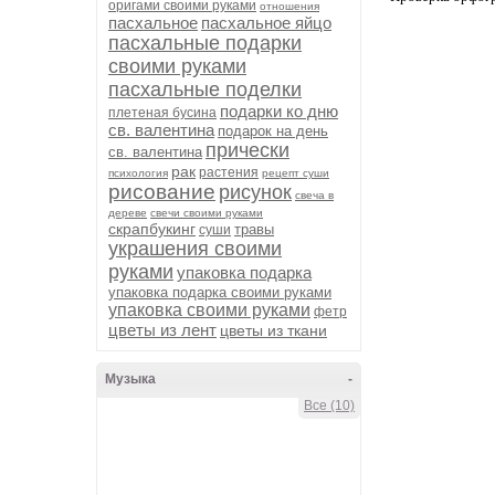
оригами своими руками
отношения
пасхальное
пасхальное яйцо
пасхальные подарки
своими руками
пасхальные поделки
подарки ко дню
плетеная бусина
св. валентина
подарок на день
прически
св. валентина
рак
растения
психология
рецепт суши
рисование
рисунок
свеча в
дереве
свечи своими руками
скрапбукинг
травы
суши
украшения своими
руками
упаковка подарка
упаковка подарка своими руками
упаковка своими руками
фетр
цветы из лент
цветы из ткани
Музыка
-
Все (10)