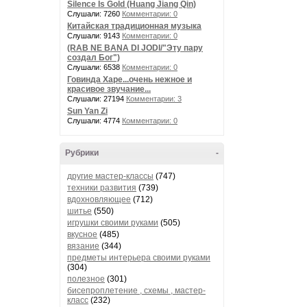
Silence Is Gold (Huang Jiang Qin)
Слушали: 7260
Комментарии: 0
Китайская традиционная музыка
Слушали: 9143
Комментарии: 0
(RAB NE BANA DI JODI/"Эту пару
создал Бог")
Слушали: 6538
Комментарии: 0
Говинда Харе...очень нежное и
красивое звучание...
Слушали: 27194
Комментарии: 3
Sun Yan Zi
Слушали: 4774
Комментарии: 0
Рубрики
-
другие мастер-классы
(747)
техники развития
(739)
вдохновляющее
(712)
шитье
(550)
игрушки своими руками
(505)
вкусное
(485)
вязание
(344)
предметы интерьера своими руками
(304)
полезное
(301)
бисепроплетение , схемы , мастер-
класс
(232)