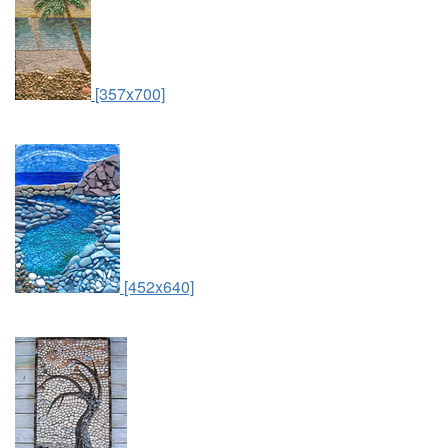
[357x700]
[452x640]