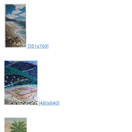
[351x700]
[480x640]