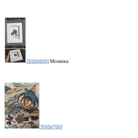
[233x500]
Мозаика:
[530x700]