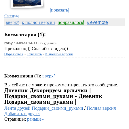
[показать]
Отсюда
вверх^
к полной версии
понравилось!
в evernote
Комментарии (1):
19-09-2014-11:35
удалить
ror-y
Прикольно))) Спасибо за идею))
Обратиться
-
Ответить
-
К полной версии
Комментарии (1):
вверх^
Вы сейчас не можете прокомментировать это сообщение.
Дневник Декорируем ярлычки |
Подарки_своими_руками - Дневник
Подарки_своими_руками |
Лента друзей Подарки_своими_руками
/
Полная версия
Добавить в друзья
Страницы:
раньше»