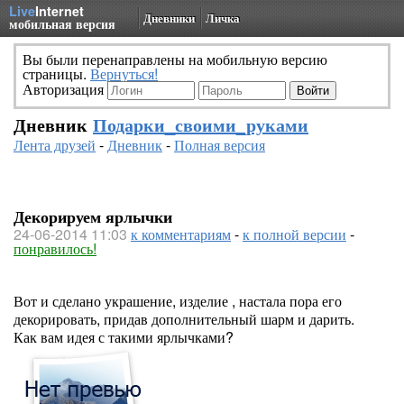
Live
Internet
Дневники
Личка
мобильная версия
Вы были перенаправлены на мобильную версию
страницы.
Вернуться!
Авторизация
Дневник
Подарки_своими_руками
Лента друзей
-
Дневник
-
Полная версия
Декорируем ярлычки
24-06-2014 11:03
к комментариям
-
к полной версии
-
понравилось!
Вот и сделано украшение, изделие , настала пора его
декорировать, придав дополнительный шарм и дарить.
Как вам идея с такими ярлычками?