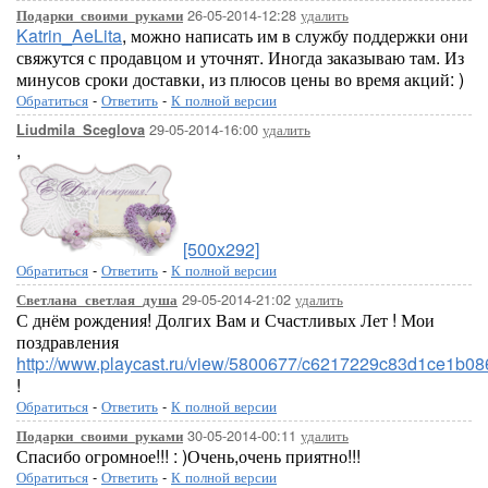
26-05-2014-12:28
удалить
Подарки_своими_руками
Katrin_AeLita
, можно написать им в службу поддержки они
свяжутся с продавцом и уточнят. Иногда заказываю там. Из
минусов сроки доставки, из плюсов цены во время акций: )
Обратиться
-
Ответить
-
К полной версии
29-05-2014-16:00
удалить
Liudmila_Sceglova
,
[500x292]
Обратиться
-
Ответить
-
К полной версии
29-05-2014-21:02
удалить
Светлана_светлая_душа
С днём рождения! Долгих Вам и Счастливых Лет ! Мои
поздравления
http://www.playcast.ru/view/5800677/c6217229c83d1ce1b
!
Обратиться
-
Ответить
-
К полной версии
30-05-2014-00:11
удалить
Подарки_своими_руками
Спасибо огромное!!! : )Очень,очень приятно!!!
Обратиться
-
Ответить
-
К полной версии