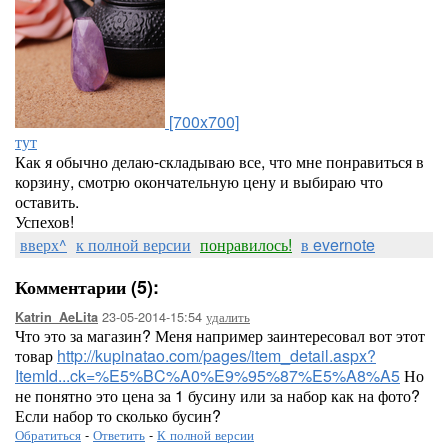
[700x700]
тут
Как я обычно делаю-складываю все, что мне понравиться в
корзину, смотрю окончательную цену и выбираю что
оставить.
Успехов!
вверх^
к полной версии
понравилось!
в evernote
Комментарии (5):
23-05-2014-15:54
удалить
Katrin_AeLita
Что это за магазин? Меня например заинтересовал вот этот
товар
http://kupinatao.com/pages/item_detail.aspx?
ItemId...ck=%E5%BC%A0%E9%95%87%E5%A8%A5
Но
не понятно это цена за 1 бусину или за набор как на фото?
Если набор то сколько бусин?
Обратиться
-
Ответить
-
К полной версии