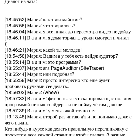
Диалог из чата:
[18:45:52] Мария: как твои майские?
[18:45:56] Мария: что творилось?
[18:46:04] Мария: я все никак до пересмотра видео не дойду
[18:46:11] В а д и м: я дома торчал... уроки смотрел и читал
))
[18:46:21] Мария: какой ты молодец!
[18:54:58] Мария: Вадим а у тебя есть пейдж аудитор7
[18:55:14] В а д и м: это программа?
[18:55:37] Мария: ага PageAuditor (SiteTracer)
[18:55:44] Мария: или подобная?
[18:55:58] Мария: просто интересно кто еще будет
пробовать ручками сее делать..
[18:56:03] Мария: (whew)
[18:57:33] В а д и м: фиг знат.. я тут сканировал щас пол дня
программой нетпак спайдер... и не пойму чё там дальше
[18:57:39] В а д и м: у меня такой точно нет
[19:13:48] Мария: второй раз читаю д\з и не понимаю даже с
чего начать..
Кто нибудь в курсе как делать правильную перелинковку с
просчетом веса каждой страницы чтобы сделать 3 разные