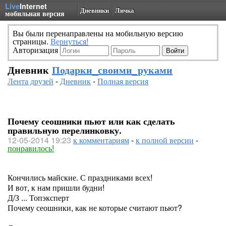
Live
Internet
Дневники
Личка
мобильная версия
Вы были перенаправлены на мобильную версию
страницы.
Вернуться!
Авторизация
Дневник
Подарки_своими_руками
Лента друзей
-
Дневник
-
Полная версия
Почему сеошники пьют или как сделать
правильную перелинковку.
12-05-2014 19:23
к комментариям
-
к полной версии
-
понравилось!
Кончились майские. С праздниками всех!
И вот, к нам пришли будни!
Д/З ... Топэксперт
Почему сеошники, как не которые считают пьют?