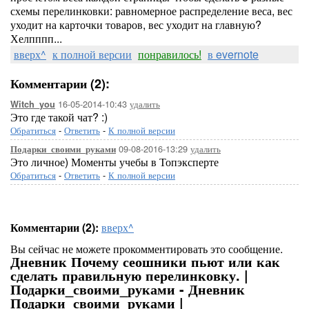
схемы перелинковки: равномерное распределение веса, вес
уходит на карточки товаров, вес уходит на главную?
Хелпппп...
вверх^
к полной версии
понравилось!
в evernote
Комментарии (2):
16-05-2014-10:43
удалить
Witch_you
Это где такой чат? :)
Обратиться
-
Ответить
-
К полной версии
09-08-2016-13:29
удалить
Подарки_своими_руками
Это личное) Моменты учебы в Топэксперте
Обратиться
-
Ответить
-
К полной версии
Комментарии (2):
вверх^
Вы сейчас не можете прокомментировать это сообщение.
Дневник Почему сеошники пьют или как
сделать правильную перелинковку. |
Подарки_своими_руками - Дневник
Подарки_своими_руками |