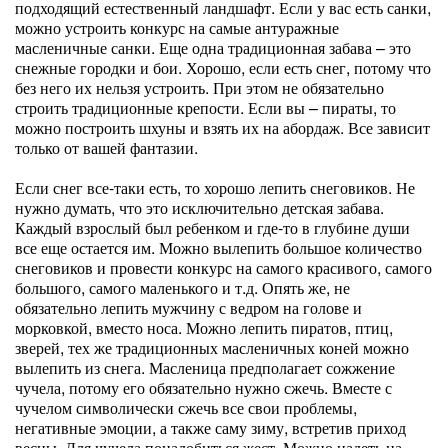
подходящий естественный ландшафт. Если у вас есть санки,
можно устроить конкурс на самые антуражные
масленичные санки. Еще одна традиционная забава – это
снежные городки и бои. Хорошо, если есть снег, потому что
без него их нельзя устроить. При этом не обязательно
строить традиционные крепости. Если вы – пираты, то
можно построить шхуны и взять их на абордаж. Все зависит
только от вашей фантазии.
Если снег все-таки есть, то хорошо лепить снеговиков. Не
нужно думать, что это исключительно детская забава.
Каждый взрослый был ребенком и где-то в глубине души
все еще остается им. Можно вылепить большое количество
снеговиков и провести конкурс на самого красивого, самого
большого, самого маленького и т.д. Опять же, не
обязательно лепить мужчину с ведром на голове и
морковкой, вместо носа. Можно лепить пиратов, птиц,
зверей, тех же традиционных масленичных коней можно
вылепить из снега. Масленица предполагает сожжение
чучела, потому его обязательно нужно сжечь. Вместе с
чучелом символически сжечь все свои проблемы,
негативные эмоции, а также саму зиму, встретив приход
весны. Для чучела понадобиться жест. Можно надеть на