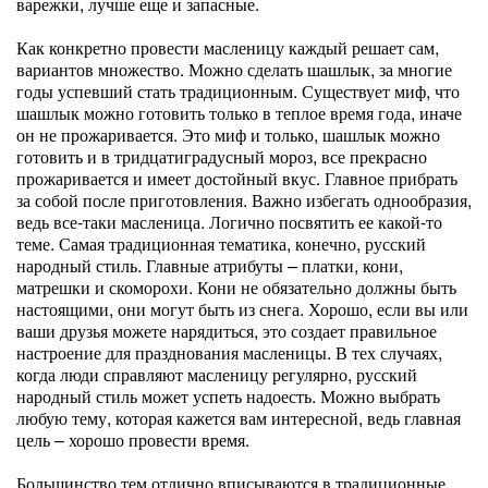
варежки, лучше еще и запасные.
Как конкретно провести масленицу каждый решает сам,
вариантов множество. Можно сделать шашлык, за многие
годы успевший стать традиционным. Существует миф, что
шашлык можно готовить только в теплое время года, иначе
он не прожаривается. Это миф и только, шашлык можно
готовить и в тридцатиградусный мороз, все прекрасно
прожаривается и имеет достойный вкус. Главное прибрать
за собой после приготовления. Важно избегать однообразия,
ведь все-таки масленица. Логично посвятить ее какой-то
теме. Самая традиционная тематика, конечно, русский
народный стиль. Главные атрибуты – платки, кони,
матрешки и скоморохи. Кони не обязательно должны быть
настоящими, они могут быть из снега. Хорошо, если вы или
ваши друзья можете нарядиться, это создает правильное
настроение для празднования масленицы. В тех случаях,
когда люди справляют масленицу регулярно, русский
народный стиль может успеть надоесть. Можно выбрать
любую тему, которая кажется вам интересной, ведь главная
цель – хорошо провести время.
Большинство тем отлично вписываются в традиционные