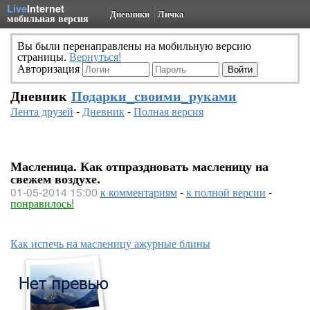
Live
Internet
Дневники
Личка
мобильная версия
Вы были перенаправлены на мобильную версию
страницы.
Вернуться!
Авторизация
Дневник
Подарки_своими_руками
Лента друзей
-
Дневник
-
Полная версия
Масленица. Как отпраздновать масленицу на
свежем воздухе.
01-05-2014 15:00
к комментариям
-
к полной версии
-
понравилось!
Как испечь на масленицу ажурные блины