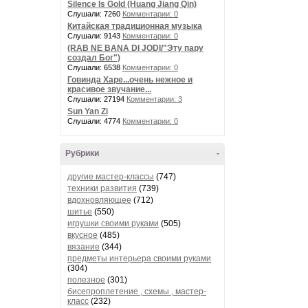
Silence Is Gold (Huang Jiang Qin)
Слушали: 7260
Комментарии: 0
Китайская традиционная музыка
Слушали: 9143
Комментарии: 0
(RAB NE BANA DI JODI/"Эту пару
создал Бог")
Слушали: 6538
Комментарии: 0
Говинда Харе...очень нежное и
красивое звучание...
Слушали: 27194
Комментарии: 3
Sun Yan Zi
Слушали: 4774
Комментарии: 0
Рубрики
-
другие мастер-классы
(747)
техники развития
(739)
вдохновляющее
(712)
шитье
(550)
игрушки своими руками
(505)
вкусное
(485)
вязание
(344)
предметы интерьера своими руками
(304)
полезное
(301)
бисепроплетение , схемы , мастер-
класс
(232)