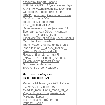
вязалочки
мадам_бовари
ШКОЛА_РАДОСТИ
Декупажный_Бум
КЛУБ_РУКОДЕЛЬНИЦ
Волшебники
Философия
Бисероплет
СДВ
ПИАР_дневников
Симпы_и_ПЧёлки
Сообщество_ЙОГА
Пиар_новых_дневников
КЛУБ_ПСИХОЛОГиЯ
Интересные_ссылки
февраль_14
Все_для_днева
Обмен_симпами
животные_должны_жить
Оформление_дневника
Decor_Rospis
Geo_club
hand_made
Hand_Made_Club
handmade_sale
japan-fashion
__Mickey_Mouse__
Moscow
World_of_fashioN
Лучшее_Для_Цитатника
Я_-
_МАСТЕРИЦА
Проект_Жадинка
Симпы-флуд-рекламы-пиар
Болталка_в_беседке
Вкусно_Быстро_Недорого
Читатель сообществ
(Всего в списке: 12)
ParadizeArt
Темы_дня
АРТ_АРТель
психология_нлп_гипноз
Умелые_ручки
Hand_made_for_you
Vogue_In_Your_Life
WiseAdvice
Мамаша_Кураж
Школа_славянской_магии
Рецепты_блюд