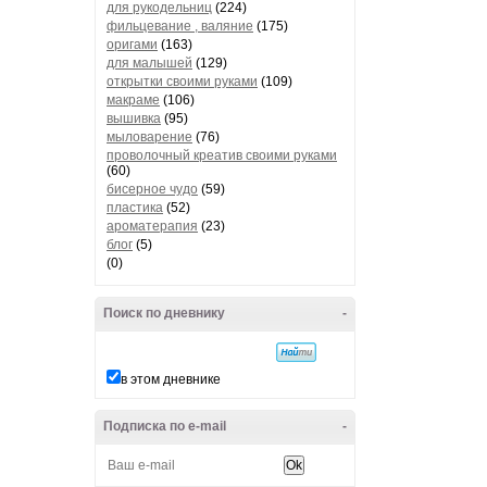
для рукодельниц
(224)
фильцевание , валяние
(175)
оригами
(163)
для малышей
(129)
открытки своими руками
(109)
макраме
(106)
вышивка
(95)
мыловарение
(76)
проволочный креатив своими руками
(60)
бисерное чудо
(59)
пластика
(52)
ароматерапия
(23)
блог
(5)
(0)
Поиск по дневнику
-
в этом дневнике
Подписка по e-mail
-