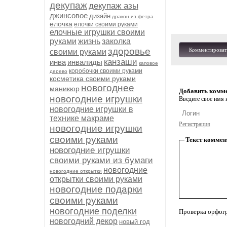
декупаж
декупаж азы
джинсовое
дизайн
дракон из фетра
елочка
елочки своими руками
елочные игрушки своими
руками
жизнь
заколка
здоровье
Комментироват
своими руками
канзаши
инва
инвалиды
каповое
коробочки своими руками
дерево
косметика своими руками
новогоднее
маникюр
Добавить комм
новогодние игрушки
Введите свое имя и
новогодние игрушки в
технике макраме
Регистрация
новогодние игрушки
своими руками
Текст коммен
новогодние игрушки
своими руками из бумаги
новогодние
новогодние открытки
открытки своими руками
новогодние подарки
своими руками
новогодние поделки
Проверка орфог
новогодний декор
новый год