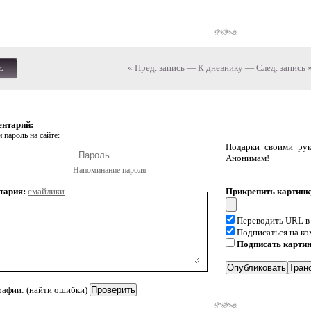
« Пред. запись
—
К дневнику
—
След. запись 
ь
ентарий:
 пароль на сайте:
Подарки_своими_р
Анонимам!
Напоминание пароля
тария:
смайлики
Прикрепить картинк
Переводить URL в
Подписаться на к
Подписать карти
рафии: (найти ошибки)