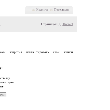
Нравится
Поделиться
»
Страницы:
[1] [
Новые
]
уками запретил комментировать свои записи
у:
 ссылку
омментарии
нку