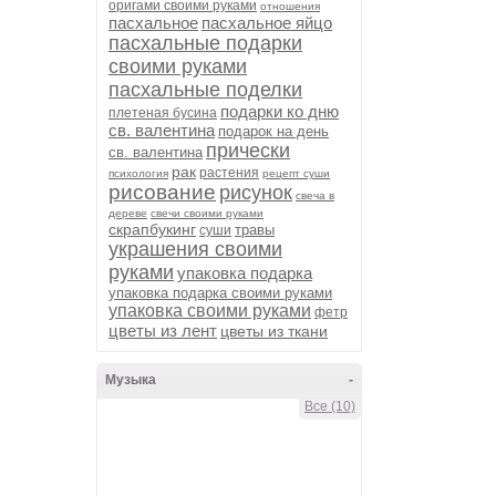
оригами своими руками
отношения
пасхальное
пасхальное яйцо
пасхальные подарки
своими руками
пасхальные поделки
подарки ко дню
плетеная бусина
св. валентина
подарок на день
прически
св. валентина
рак
растения
психология
рецепт суши
рисование
рисунок
свеча в
дереве
свечи своими руками
скрапбукинг
травы
суши
украшения своими
руками
упаковка подарка
упаковка подарка своими руками
упаковка своими руками
фетр
цветы из лент
цветы из ткани
Музыка
-
Все (10)