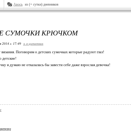
Авось
из (+ сутки) дневников
Е СУМОЧКИ КРЮЧКОМ
я 2014 г. 17:49
+ в цитатник
вязания. Поговорим о детских сумочках которые радуют глаз!
о детские!
чку я думаю не отказалась бы завести себе даже взрослая девочка!
е
ователям