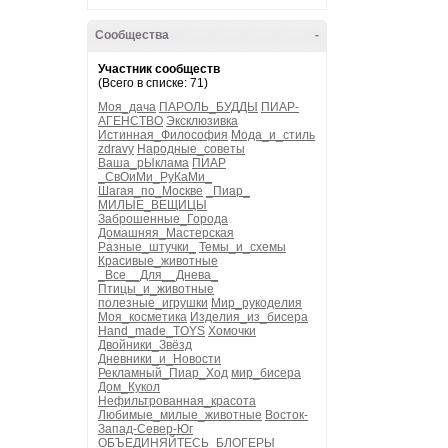
Сообщества
-
Участник сообществ
(Всего в списке: 71)
Моя_дача
ПАРОЛЬ_БУДДЫ
ПИАР-
АГЕНСТВО
Эксклюзивка
Истинная_Философия
Мода_и_стиль
zdravy
Народные_советы
Ваша_рЫклама
ПИАР
_СвОиМи_РуКаМи_
Шагая_по_Москве
_Пиар_
МИЛЫЕ_ВЕЩИЦЫ
Заброшенные_Города
Домашняя_Мастерская
Разные_штучки_
Темы_и_схемы
Красивые_животные
_Все__Для__Днева_
Птицы_и_животные
полезные_игрушки
Мир_рукоделия
Моя_косметика
Изделия_из_бисера
Hand_made_TOYS
Хомочки
Двойники_Звёзд
Дневники_и_Новости
Рекламный_Пиар_Ход
мир_бисера
Дом_Кукол
Нефильтрованная_красота
Любимые_милые_животные
Восток-
Запад-Север-Юг
ОБЪЕДИНЯЙТЕСЬ_БЛОГЕРЫ