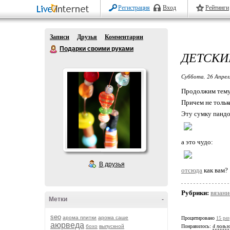
Регистрация
Вход
Рейтинги
Записи
Друзья
Комментарии
Подарки своими руками
ДЕТСКИ
Суббота, 26 Апрел
Продолжим тему 
Причем не тольк
Эту сумку пандо
а это чудо:
В друзья
отсюда
как вам?
Рубрики:
вязани
Метки
-
seo
арома плитки
арома саше
Процитировано
15 раз
аюрведа
бохо
выпускной
Понравилось:
4 польз