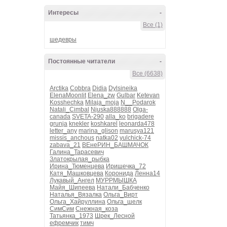
Интересы
-
Все (1)
шедевры
Постоянные читатели
-
Все (6638)
Arctika
Cobbra
Didia
Dylsineika
ElenaMoonlit
Elena_zw
Gulbar
Ketevan
Kosshechka
Milaja_moja
N__Podarok
Natali_Cimbal
Njuska888888
Olga-
canada
SVETA-290
alla_ko
brigadere
grunja
knekler
koshkarel
leonarda478
letter_any
marina_glison
marusya121
missis_anchous
natka02
yulchick-74
zabava_21
ВЕнеРИН_БАШМАЧОК
Галина_Тарасевич
Златокрылая_рыбка
Ирина_Тюменцева
Иришечка_72
Катя_Машковцева
Коронида
Ленна14
Лукавый_Ангел
МУРРМЫШКА
Майя_Шипеева
Натали_Бабченко
Наталья_Вязалка
Ольга_Вирт
Ольга_Хайруллина
Ольга_шелк
СимСим
Снежная_коза
Татьянка_1973
Шрек_Лесной
ефремчик
тимч