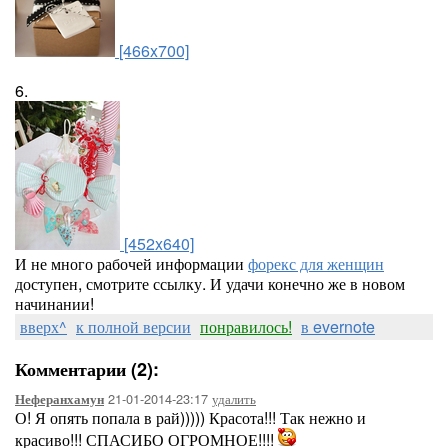
[466x700]
6.
[452x640]
И не много рабочей информации
форекс для женщин
доступен, смотрите ссылку. И удачи конечно же в новом
начинании!
вверх^
к полной версии
понравилось!
в evernote
Комментарии (2):
21-01-2014-23:17
удалить
Неферанхамун
О! Я опять попала в рай))))) Красота!!! Так нежно и
красиво!!! СПАСИБО ОГРОМНОЕ!!!!