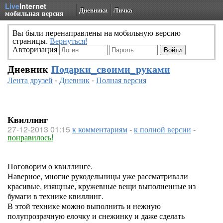
Live
Internet
Дневники
Личка
мобильная версия
Вы были перенаправлены на мобильную версию
страницы.
Вернуться!
Авторизация
Дневник
Подарки_своими_руками
Лента друзей
-
Дневник
-
Полная версия
Квиллинг
27-12-2013 01:15
к комментариям
-
к полной версии
-
понравилось!
Поговорим о квиллинге.
Наверное, многие рукодельницы уже рассматривали
красивые, изящные, кружевные вещи выполненные из
бумаги в технике квиллинг.
В этой технике можно выполнить и нежную
полупрозрачную елочку и снежинку и даже сделать