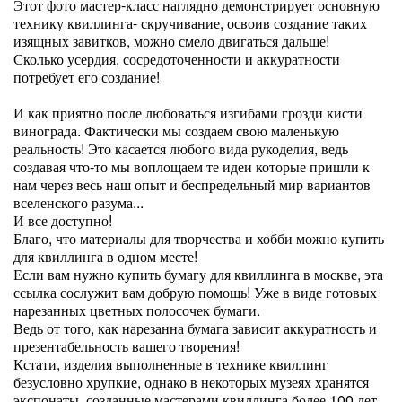
Этот фото мастер-класс наглядно демонстрирует основную
технику квиллинга- скручивание, освоив создание таких
изящных завитков, можно смело двигаться дальше!
Сколько усердия, сосредоточенности и аккуратности
потребует его создание!
И как приятно после любоваться изгибами грозди кисти
винограда. Фактически мы создаем свою маленькую
реальность! Это касается любого вида рукоделия, ведь
создавая что-то мы воплощаем те идеи которые пришли к
нам через весь наш опыт и беспредельный мир вариантов
вселенского разума...
И все доступно!
Благо, что материалы для творчества и хобби можно купить
для квиллинга в одном месте!
Если вам нужно купить бумагу для квиллинга в москве, эта
ссылка сослужит вам добрую помощь! Уже в виде готовых
нарезанных цветных полосочек бумаги.
Ведь от того, как нарезанна бумага зависит аккуратность и
презентабельность вашего творения!
Кстати, изделия выполненные в технике квиллинг
безусловно хрупкие, однако в некоторых музеях хранятся
экспонаты, созданные мастерами квиллинга более 100 лет