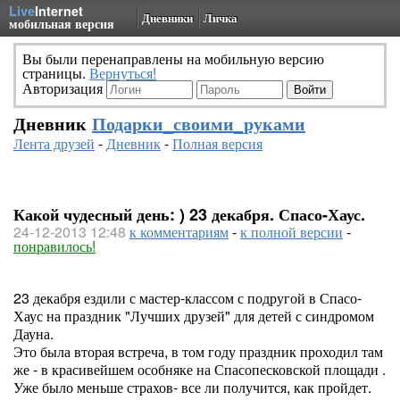
Live
Internet
Дневники
Личка
мобильная версия
Вы были перенаправлены на мобильную версию
страницы.
Вернуться!
Авторизация
Дневник
Подарки_своими_руками
Лента друзей
-
Дневник
-
Полная версия
Какой чудесный день: ) 23 декабря. Спасо-Хаус.
24-12-2013 12:48
к комментариям
-
к полной версии
-
понравилось!
23 декабря ездили с мастер-классом с подругой в Спасо-
Хаус на праздник "Лучших друзей" для детей с синдромом
Дауна.
Это была вторая встреча, в том году праздник проходил там
же - в красивейшем особняке на Спасопесковской площади .
Уже было меньше страхов- все ли получится, как пройдет.