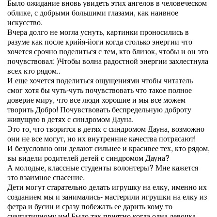
Было ожидание вновь увидеть этих ангелов в человеческом
облике, с добрыми большими глазами, как наивное
искусство.
Вчера долго не могла уснуть, картинки проносились в
разуме как после крийя-йоги когда столько энергии что
хочется срочно поделиться с тем, кто близок, чтобы и он это
почувствовал: )Чтобы волна радостной энергии захлестнула
всех кто рядом..
И еще хочется поделиться ощущениями чтобы читатель
смог хотя бы чуть-чуть почувствовать что такое полное
доверие миру, что все люди хорошие и мы все можем
творить Добро! Почувствовать беспредельную доброту
живущую в детях с синдромом Дауна.
Это то, что творится в детях с синдромом Дауна, возможно
они не все могут, но их внутренние качества потрясают!
И безусловно они делают сильнее и красивее тех, кто рядом,
вы видели родителей детей с синдромом Дауна?
А молодые, классные студенты волонтеры? Мне кажется
это взаимное спасение.
Дети могут старательно делать игрушку на елку, именно их
созданием мы и занимались- мастерили игрушки на елку из
фетра и бусин и сразу побежать ее дарить кому то
симпатичному им! Было так приятно когда одна девочка