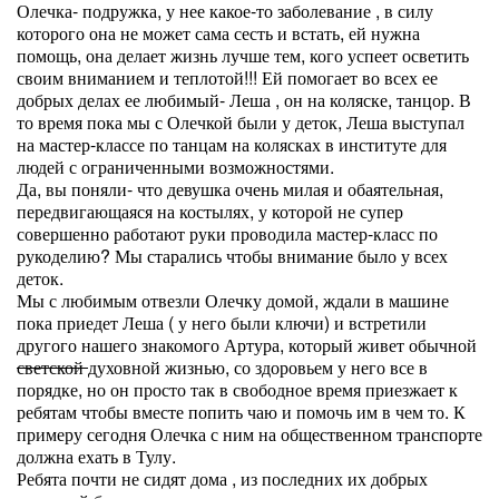
Олечка- подружка, у нее какое-то заболевание , в силу
которого она не может сама сесть и встать, ей нужна
помощь, она делает жизнь лучше тем, кого успеет осветить
своим вниманием и теплотой!!! Ей помогает во всех ее
добрых делах ее любимый- Леша , он на коляске, танцор. В
то время пока мы с Олечкой были у деток, Леша выступал
на мастер-классе по танцам на колясках в институте для
людей с ограниченными возможностями.
Да, вы поняли- что девушка очень милая и обаятельная,
передвигающаяся на костылях, у которой не супер
совершенно работают руки проводила мастер-класс по
рукоделию? Мы старались чтобы внимание было у всех
деток.
Мы с любимым отвезли Олечку домой, ждали в машине
пока приедет Леша ( у него были ключи) и встретили
другого нашего знакомого Артура, который живет обычной
светской
духовной жизнью, со здоровьем у него все в
порядке, но он просто так в свободное время приезжает к
ребятам чтобы вместе попить чаю и помочь им в чем то. К
примеру сегодня Олечка с ним на общественном транспорте
должна ехать в Тулу.
Ребята почти не сидят дома , из последних их добрых