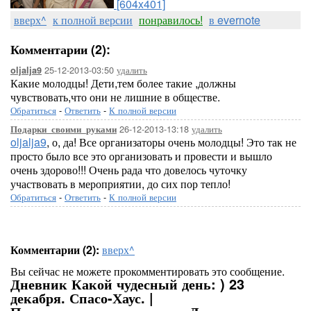
[604x401]
вверх^
к полной версии
понравилось!
в evernote
Комментарии (2):
25-12-2013-03:50
удалить
oljalja9
Какие молодцы! Дети,тем более такие ,должны
чувствовать,что они не лишние в обществе.
Обратиться
-
Ответить
-
К полной версии
26-12-2013-13:18
удалить
Подарки_своими_руками
oljalja9
, о, да! Все организаторы очень молодцы! Это так не
просто было все это организовать и провести и вышло
очень здорово!!! Очень рада что довелось чуточку
участвовать в мероприятии, до сих пор тепло!
Обратиться
-
Ответить
-
К полной версии
Комментарии (2):
вверх^
Вы сейчас не можете прокомментировать это сообщение.
Дневник Какой чудесный день: ) 23
декабря. Спасо-Хаус. |