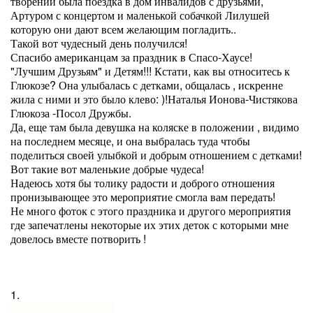
творений была поездка в дом инвалидов с друзьями,
Артуром с концертом и маленькой собачкой Лилушей
которую они дают всем желающим погладить..
Такой вот чудесный день получился!
Спасибо американцам за праздник в Спасо-Хаусе!
"Лучшим Друзьям" и Детям!!! Кстати, как вы относитесь к
Глюкозе? Она улыбалась с детками, общалась , искренне
жила с ними и это было клево: )!Наталья Ионова-Чистякова
Глюкоза -Посол Дружбы.
Да, еще там была девушка на коляске в положении , видимо
на последнем месяце, и она выбралась туда чтобы
поделиться своей улыбкой и добрым отношением с детками!
Вот такие вот маленькие добрые чудеса!
Надеюсь хотя бы толику радости и доброго отношения
пронизывающее это мероприятие смогла вам передать!
Не много фоток с этого праздника и другого мероприятия
где запечатлены некоторые их этих деток с которыми мне
довелось вместе потворить !
1.