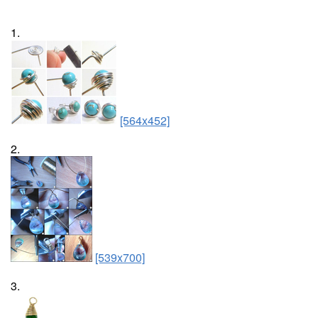
1.
[564x452]
2.
[539x700]
3.