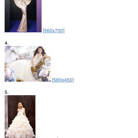
[560x700]
4.
[580x450]
5.