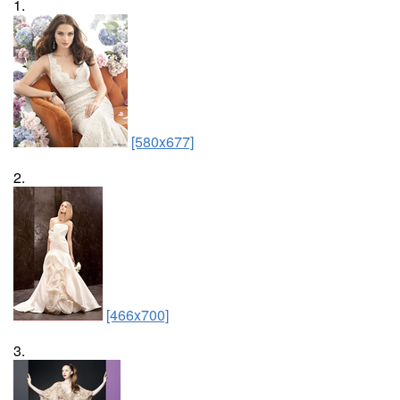
1.
[580x677]
2.
[466x700]
3.