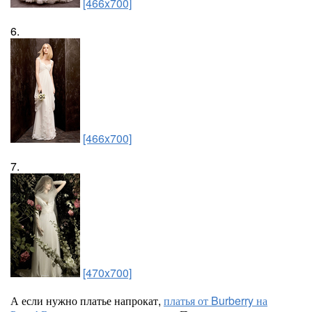
[466x700]
6.
[466x700]
7.
[470x700]
А если нужно платье напрокат,
платья от Burberry на