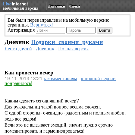
Live
Internet
Дневники
Личка
мобильная версия
Вы были перенаправлены на мобильную версию
страницы.
Вернуться!
Авторизация
Дневник
Подарки_своими_руками
Лента друзей
-
Дневник
-
Полная версия
Как провести вечер
19-11-2013 18:21
к комментариям
-
к полной версии
-
понравилось!
Каким сделать сегодняшний вечер?
Для рукодельниц такой вопрос весьма сложен.
С одной стороны- очевидно -радостным и полным любви,
ведь все рядом!
Если это не вызывает эмоций, значит нужно срочно
помедитировать и гармонизироваться!