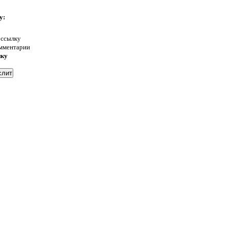
у:
 ссылку
омментарии
нку