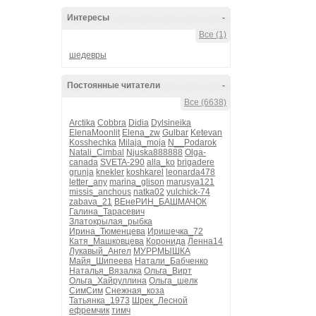
Интересы
-
Все (1)
шедевры
Постоянные читатели
-
Все (6638)
Arctika
Cobbra
Didia
Dylsineika
ElenaMoonlit
Elena_zw
Gulbar
Ketevan
Kosshechka
Milaja_moja
N__Podarok
Natali_Cimbal
Njuska888888
Olga-
canada
SVETA-290
alla_ko
brigadere
grunja
knekler
koshkarel
leonarda478
letter_any
marina_glison
marusya121
missis_anchous
natka02
yulchick-74
zabava_21
ВЕнеРИН_БАШМАЧОК
Галина_Тарасевич
Златокрылая_рыбка
Ирина_Тюменцева
Иришечка_72
Катя_Машковцева
Коронида
Ленна14
Лукавый_Ангел
МУРРМЫШКА
Майя_Шипеева
Натали_Бабченко
Наталья_Вязалка
Ольга_Вирт
Ольга_Хайруллина
Ольга_шелк
СимСим
Снежная_коза
Татьянка_1973
Шрек_Лесной
ефремчик
тимч