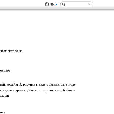
ктом металлика.
.
фасонов.
вый, кофейный, рисунки в виде орнаментов, в моде
ебединых крыльев, больших тропических бабочек,
входят:
юки.