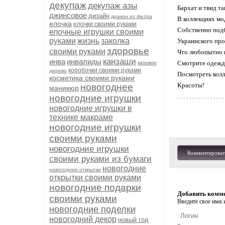
декупаж
декупаж азы
Бархат и твид т
джинсовое
дизайн
дракон из фетра
В коллекциях мо
елочка
елочки своими руками
Собственно подб
елочные игрушки своими
руками
жизнь
заколка
Украинского про
здоровье
своими руками
Что любопытно н
канзаши
инва
инвалиды
Смотрите одежду
каповое
коробочки своими руками
дерево
Посмотреть колл
косметика своими руками
Красоты!
новогоднее
маникюр
новогодние игрушки
новогодние игрушки в
технике макраме
новогодние игрушки
своими руками
новогодние игрушки
Комментироват
своими руками из бумаги
новогодние
новогодние открытки
открытки своими руками
новогодние подарки
Добавить комм
своими руками
Введите свое имя и
новогодние поделки
новогодний декор
новый год