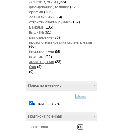
для рукодельниц
(224)
фильцевание , валяние
(175)
оригами
(163)
для малышей
(129)
открытки своими руками
(109)
макраме
(106)
вышивка
(95)
мыловарение
(76)
проволочный креатив своими руками
(60)
бисерное чудо
(59)
пластика
(52)
ароматерапия
(23)
блог
(5)
(0)
Поиск по дневнику
-
в этом дневнике
Подписка по e-mail
-