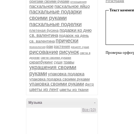
Регистрация
оригами своими руками
отношения
пасхальное
пасхальное яйцо
Текст коммен
пасхальные подарки
своими руками
пасхальные поделки
подарки ко дню
плетеная бусина
св. валентина
подарок на день
прически
св. валентина
рак
растения
психология
рецепт суши
рисование
рисунок
Проверка орфог
свеча в
дереве
свечи своими руками
скрапбукинг
травы
суши
украшения своими
руками
упаковка подарка
упаковка подарка своими руками
упаковка своими руками
фетр
цветы из лент
цветы из ткани
Музыка
-
Все (10)