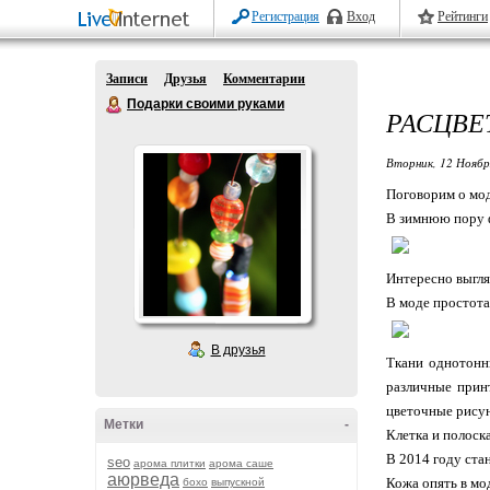
Регистрация
Вход
Рейтинги
Записи
Друзья
Комментарии
Подарки своими руками
РАСЦВЕТ
Вторник, 12 Ноябр
Поговорим о мод
В зимнюю пору ф
Интересно выгля
В моде простота
В друзья
Ткани однотонны
различные прин
цветочные рисун
Метки
-
Клетка и полоск
В 2014 году ста
seo
арома плитки
арома саше
аюрведа
Кожа опять в мо
бохо
выпускной