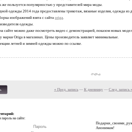
ак же пользуется популярностью у представителей мира моды.
дной одежды 2014 года предоставлены трикотаж, вязаные изделия, одежда из 
орка изображений взята с сайта
origa
.
изводителя одежды.
а сайте можно даже посмотреть видео с демонстрацией, показом новых моде
 марки Origa в магазинах. Цены производитель заявляет минимальные.
екции летней и зимней одежды можно по ссылке.
« Пред. запись
—
К дневнику
—
След. запись 
ь
ентарий:
 пароль на сайте:
Подарки_своими_р
Анонимам!