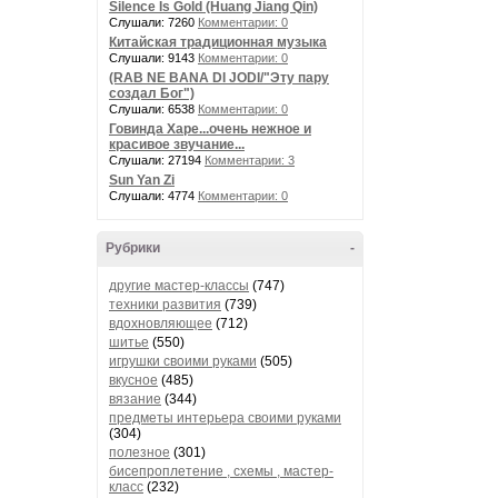
Silence Is Gold (Huang Jiang Qin)
Слушали: 7260
Комментарии: 0
Китайская традиционная музыка
Слушали: 9143
Комментарии: 0
(RAB NE BANA DI JODI/"Эту пару
создал Бог")
Слушали: 6538
Комментарии: 0
Говинда Харе...очень нежное и
красивое звучание...
Слушали: 27194
Комментарии: 3
Sun Yan Zi
Слушали: 4774
Комментарии: 0
Рубрики
-
другие мастер-классы
(747)
техники развития
(739)
вдохновляющее
(712)
шитье
(550)
игрушки своими руками
(505)
вкусное
(485)
вязание
(344)
предметы интерьера своими руками
(304)
полезное
(301)
бисепроплетение , схемы , мастер-
класс
(232)