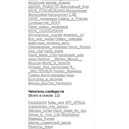
вязалочки
мадам_бовари
ШКОЛА_РАДОСТИ
Декупажный_Бум
КЛУБ_РУКОДЕЛЬНИЦ
Волшебники
Философия
Бисероплет
СДВ
ПИАР_дневников
Симпы_и_ПЧёлки
Сообщество_ЙОГА
Пиар_новых_дневников
КЛУБ_ПСИХОЛОГиЯ
Интересные_ссылки
февраль_14
Все_для_днева
Обмен_симпами
животные_должны_жить
Оформление_дневника
Decor_Rospis
Geo_club
hand_made
Hand_Made_Club
handmade_sale
japan-fashion
__Mickey_Mouse__
Moscow
World_of_fashioN
Лучшее_Для_Цитатника
Я_-
_МАСТЕРИЦА
Проект_Жадинка
Симпы-флуд-рекламы-пиар
Болталка_в_беседке
Вкусно_Быстро_Недорого
Читатель сообществ
(Всего в списке: 12)
ParadizeArt
Темы_дня
АРТ_АРТель
психология_нлп_гипноз
Умелые_ручки
Hand_made_for_you
Vogue_In_Your_Life
WiseAdvice
Мамаша_Кураж
Школа_славянской_магии
Рецепты_блюд