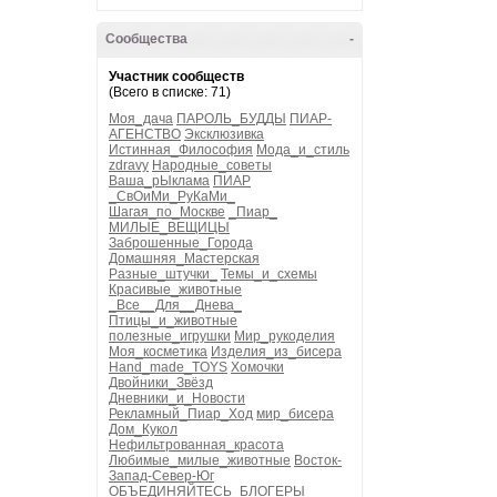
Сообщества
-
Участник сообществ
(Всего в списке: 71)
Моя_дача
ПАРОЛЬ_БУДДЫ
ПИАР-
АГЕНСТВО
Эксклюзивка
Истинная_Философия
Мода_и_стиль
zdravy
Народные_советы
Ваша_рЫклама
ПИАР
_СвОиМи_РуКаМи_
Шагая_по_Москве
_Пиар_
МИЛЫЕ_ВЕЩИЦЫ
Заброшенные_Города
Домашняя_Мастерская
Разные_штучки_
Темы_и_схемы
Красивые_животные
_Все__Для__Днева_
Птицы_и_животные
полезные_игрушки
Мир_рукоделия
Моя_косметика
Изделия_из_бисера
Hand_made_TOYS
Хомочки
Двойники_Звёзд
Дневники_и_Новости
Рекламный_Пиар_Ход
мир_бисера
Дом_Кукол
Нефильтрованная_красота
Любимые_милые_животные
Восток-
Запад-Север-Юг
ОБЪЕДИНЯЙТЕСЬ_БЛОГЕРЫ