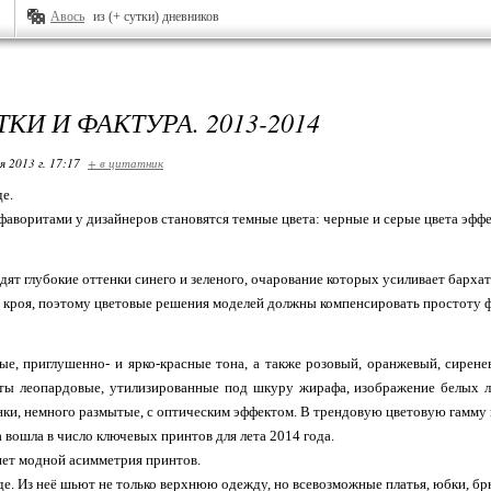
Авось
из (+ сутки) дневников
КИ И ФАКТУРА. 2013-2014
я 2013 г. 17:17
+ в цитатник
е.
аворитами у дизайнеров становятся темные цвета: черные и серые цвета эффе
дят глубокие оттенки синего и зеленого, очарование которых усиливает бархат
 кроя, поэтому цветовые решения моделей должны компенсировать простоту 
е, приглушенно- и ярко-красные тона, а также розовый, оранжевый, сирене
ты леопардовые, утилизированные под шкуру жирафа, изображение белых л
ки, немного размытые, с оптическим эффектом. В трендовую цветовую гамму 
а вошла в число ключевых принтов для лета 2014 года.
нет модной асимметрия принтов.
де. Из неё шьют не только верхнюю одежду, но всевозможные платья, юбки, бр