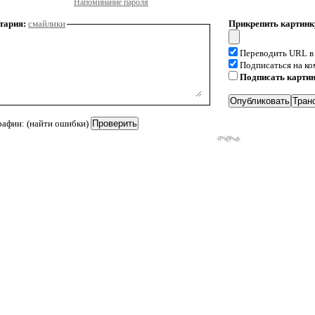
Напоминание пароля
тария:
смайлики
Прикрепить картинк
Переводить URL в
Подписаться на к
Подписать карти
рафии: (найти ошибки)