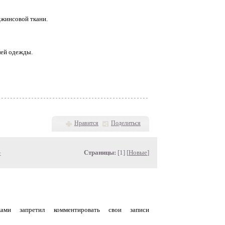
джинсовой ткани.
лей одежды.
Нравится
Поделиться
»
Страницы:
[1] [
Новые
]
уками запретил комментировать свои записи