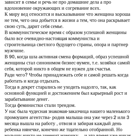
зависит в семье и речь не про домашние дела а про
вдохновение окружающих и согревание всех.
К миру вед относится и высказывание что женщина хороша
не тем, чего она добьется в жизни а тем, что она раскрывает
свою суть, дарит себя семье.
В коммунистическое время с образом успешной женщины
было все очевидно-настоящая коммунистка и
строительница светлого будущего страны, опора и партнер
мужчине.
В 90, когда шла активная смена формаций, образ успешной
женщины стал синонимом бизнес-вумен, т.е. хозяйки самой
себя, которой никто в общем не нужен для счастья.
Ради чего? Чтобы принадлежать себе и самой решать когда
работать и когда отдыхать.
Тогда в декрет старались не уходить надолго, так, как
основной функцией и достижением был карьерный рост и
зарабатывание денег.
Тогда феминистки стали трендом.
У нас была чудесная знакомая-заказчица нашего маленького
промоушен агентства- родив малыша она уже через 2 или 3
месяца вышла на работу , отвозя и забирая каждый день
ребенка нянечке, конечно же тщательно отобранной. Но
малышу никто не заменит мамочку.....и это время уже никак