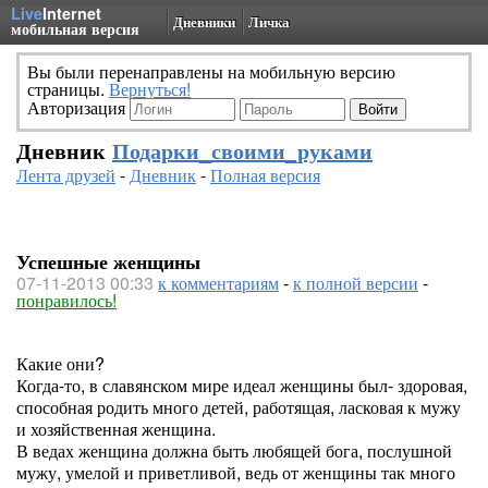
Live
Internet
Дневники
Личка
мобильная версия
Вы были перенаправлены на мобильную версию
страницы.
Вернуться!
Авторизация
Дневник
Подарки_своими_руками
Лента друзей
-
Дневник
-
Полная версия
Успешные женщины
07-11-2013 00:33
к комментариям
-
к полной версии
-
понравилось!
Какие они?
Когда-то, в славянском мире идеал женщины был- здоровая,
способная родить много детей, работящая, ласковая к мужу
и хозяйственная женщина.
В ведах женщина должна быть любящей бога, послушной
мужу, умелой и приветливой, ведь от женщины так много