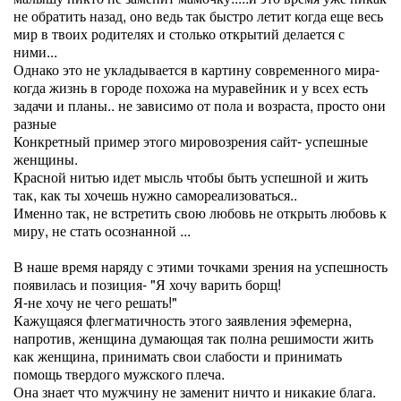
не обратить назад, оно ведь так быстро летит когда еще весь
мир в твоих родителях и столько открытий делается с
ними...
Однако это не укладывается в картину современного мира-
когда жизнь в городе похожа на муравейник и у всех есть
задачи и планы.. не зависимо от пола и возраста, просто они
разные
Конкретный пример этого мировозрения сайт- успешные
женщины.
Красной нитью идет мысль чтобы быть успешной и жить
так, как ты хочешь нужно самореализоваться..
Именно так, не встретить свою любовь не открыть любовь к
миру, не стать осознанной ...
В наше время наряду с этими точками зрения на успешность
появилась и позиция- "Я хочу варить борщ!
Я-не хочу не чего решать!"
Кажущаяся флегматичность этого заявления эфемерна,
напротив, женщина думающая так полна решимости жить
как женщина, принимать свои слабости и принимать
помощь твердого мужского плеча.
Она знает что мужчину не заменит ничто и никакие блага.