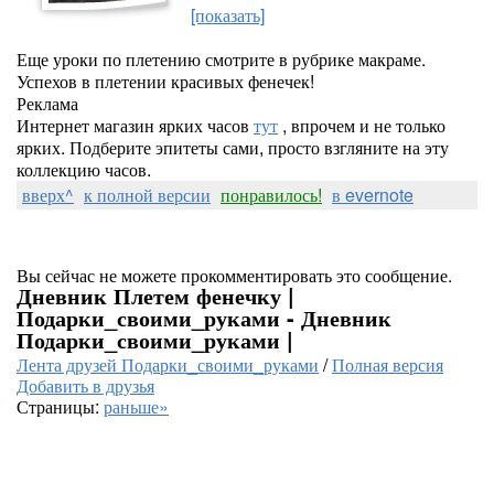
[показать]
Еще уроки по плетению смотрите в рубрике макраме.
Успехов в плетении красивых фенечек!
Реклама
Интернет магазин ярких часов
тут
, впрочем и не только
ярких. Подберите эпитеты сами, просто взгляните на эту
коллекцию часов.
вверх^
к полной версии
понравилось!
в evernote
Вы сейчас не можете прокомментировать это сообщение.
Дневник Плетем фенечку |
Подарки_своими_руками - Дневник
Подарки_своими_руками |
Лента друзей Подарки_своими_руками
/
Полная версия
Добавить в друзья
Страницы:
раньше»