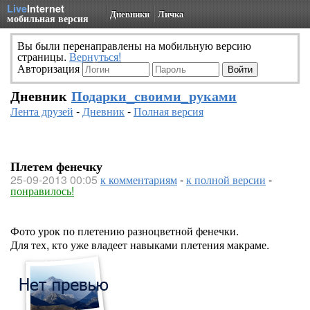
Live
Internet
Дневники
Личка
мобильная версия
Вы были перенаправлены на мобильную версию
страницы.
Вернуться!
Авторизация
Дневник
Подарки_своими_руками
Лента друзей
-
Дневник
-
Полная версия
Плетем фенечку
25-09-2013 00:05
к комментариям
-
к полной версии
-
понравилось!
Фото урок по плетению разноцветной фенечки.
Для тех, кто уже владеет навыками плетения макраме.