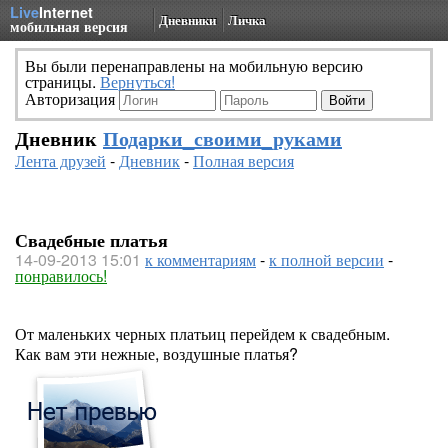
Live
Internet
Дневники
Личка
мобильная версия
Вы были перенаправлены на мобильную версию
страницы.
Вернуться!
Авторизация
Дневник
Подарки_своими_руками
Лента друзей
-
Дневник
-
Полная версия
Свадебные платья
14-09-2013 15:01
к комментариям
-
к полной версии
-
понравилось!
От маленьких черных платьиц перейдем к свадебным.
Как вам эти нежные, воздушные платья?