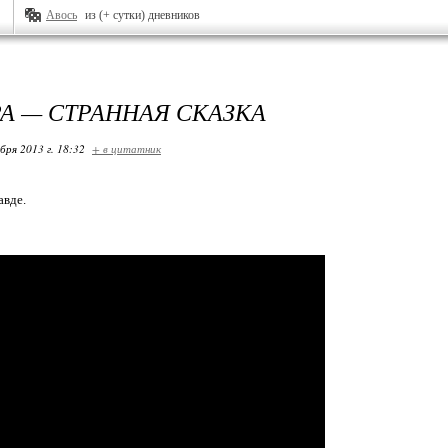
Авось
из (+ сутки) дневников
А — СТРАННАЯ СКАЗКА
бря 2013 г. 18:32
+ в цитатник
авде.