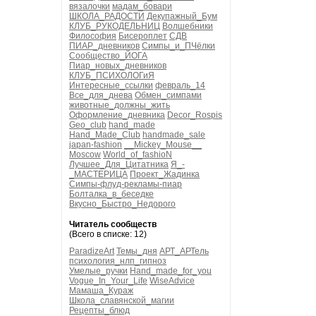
вязалочки
мадам_бовари
ШКОЛА_РАДОСТИ
Декупажный_Бум
КЛУБ_РУКОДЕЛЬНИЦ
Волшебники
Философия
Бисероплет
СДВ
ПИАР_дневников
Симпы_и_ПЧёлки
Сообщество_ЙОГА
Пиар_новых_дневников
КЛУБ_ПСИХОЛОГиЯ
Интересные_ссылки
февраль_14
Все_для_днева
Обмен_симпами
животные_должны_жить
Оформление_дневника
Decor_Rospis
Geo_club
hand_made
Hand_Made_Club
handmade_sale
japan-fashion
__Mickey_Mouse__
Moscow
World_of_fashioN
Лучшее_Для_Цитатника
Я_-
_МАСТЕРИЦА
Проект_Жадинка
Симпы-флуд-рекламы-пиар
Болталка_в_беседке
Вкусно_Быстро_Недорого
Читатель сообществ
(Всего в списке: 12)
ParadizeArt
Темы_дня
АРТ_АРТель
психология_нлп_гипноз
Умелые_ручки
Hand_made_for_you
Vogue_In_Your_Life
WiseAdvice
Мамаша_Кураж
Школа_славянской_магии
Рецепты_блюд