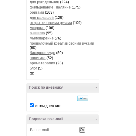
для рукодельниц
(224)
фильцевание , валяние
(175)
оригами
(163)
для малышей
(129)
открытки своими руками
(109)
макраме
(106)
вышивка
(95)
мыловарение
(76)
проволочный креатив своими руками
(60)
бисерное чудо
(59)
пластика
(52)
ароматерапия
(23)
блог
(5)
(0)
Поиск по дневнику
-
в этом дневнике
Подписка по e-mail
-