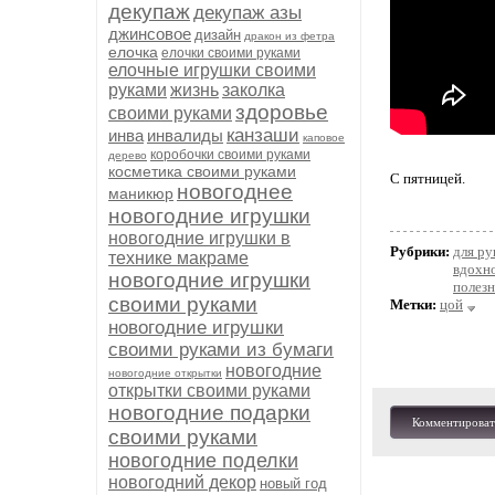
декупаж
декупаж азы
джинсовое
дизайн
дракон из фетра
елочка
елочки своими руками
елочные игрушки своими
руками
жизнь
заколка
здоровье
своими руками
канзаши
инва
инвалиды
каповое
коробочки своими руками
дерево
косметика своими руками
С пятницей.
новогоднее
маникюр
новогодние игрушки
новогодние игрушки в
Рубрики:
для ру
технике макраме
вдохн
новогодние игрушки
полез
своими руками
Метки:
цой
новогодние игрушки
своими руками из бумаги
новогодние
новогодние открытки
открытки своими руками
новогодние подарки
Комментироват
своими руками
новогодние поделки
новогодний декор
новый год