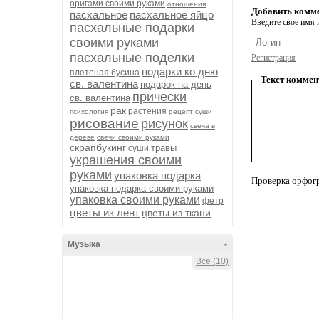
оригами своими руками
отношения
Добавить комм
пасхальное
пасхальное яйцо
Введите свое имя и
пасхальные подарки
своими руками
пасхальные поделки
Регистрация
подарки ко дню
плетеная бусина
Текст коммен
св. валентина
подарок на день
прически
св. валентина
рак
растения
психология
рецепт суши
рисование
рисунок
свеча в
дереве
свечи своими руками
скрапбукинг
травы
суши
украшения своими
руками
упаковка подарка
Проверка орфог
упаковка подарка своими руками
упаковка своими руками
фетр
цветы из лент
цветы из ткани
Музыка
-
Все (10)