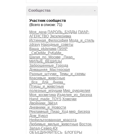
Сообщества
-
Участник сообществ
(Всего в списке: 71)
Моя_дача
ПАРОЛЬ_БУДДЫ
ПИАР-
АГЕНСТВО
Эксклюзивка
Истинная_Философия
Мода_и_стиль
zdravy
Народные_советы
Ваша_рЫклама
ПИАР
_СвОиМи_РуКаМи_
Шагая_по_Москве
_Пиар_
МИЛЫЕ_ВЕЩИЦЫ
Заброшенные_Города
Домашняя_Мастерская
Разные_штучки_
Темы_и_схемы
Красивые_животные
_Все__Для__Днева_
Птицы_и_животные
полезные_игрушки
Мир_рукоделия
Моя_косметика
Изделия_из_бисера
Hand_made_TOYS
Хомочки
Двойники_Звёзд
Дневники_и_Новости
Рекламный_Пиар_Ход
мир_бисера
Дом_Кукол
Нефильтрованная_красота
Любимые_милые_животные
Восток-
Запад-Север-Юг
ОБЪЕДИНЯЙТЕСЬ_БЛОГЕРЫ