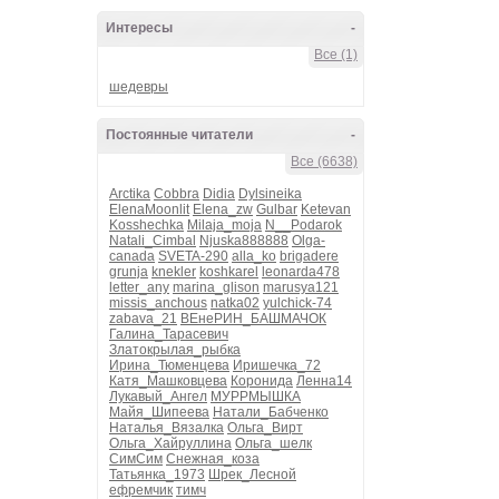
Интересы
-
Все (1)
шедевры
Постоянные читатели
-
Все (6638)
Arctika
Cobbra
Didia
Dylsineika
ElenaMoonlit
Elena_zw
Gulbar
Ketevan
Kosshechka
Milaja_moja
N__Podarok
Natali_Cimbal
Njuska888888
Olga-
canada
SVETA-290
alla_ko
brigadere
grunja
knekler
koshkarel
leonarda478
letter_any
marina_glison
marusya121
missis_anchous
natka02
yulchick-74
zabava_21
ВЕнеРИН_БАШМАЧОК
Галина_Тарасевич
Златокрылая_рыбка
Ирина_Тюменцева
Иришечка_72
Катя_Машковцева
Коронида
Ленна14
Лукавый_Ангел
МУРРМЫШКА
Майя_Шипеева
Натали_Бабченко
Наталья_Вязалка
Ольга_Вирт
Ольга_Хайруллина
Ольга_шелк
СимСим
Снежная_коза
Татьянка_1973
Шрек_Лесной
ефремчик
тимч