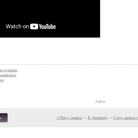
кодельниц
овляющее
ное
« Пред. запись
—
К дневнику
—
След. запись 
ь