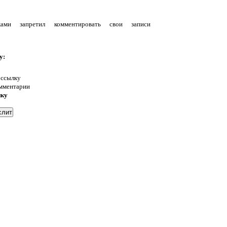
уками запретил комментировать свои записи
у:
 ссылку
омментарии
нку