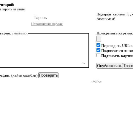
ентарий:
 пароль на сайте:
Подарки_своими_р
Анонимам!
Напоминание пароля
тария:
смайлики
Прикрепить картинк
Переводить URL в
Подписаться на к
Подписать карти
рафии: (найти ошибки)