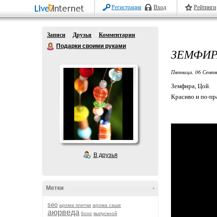
Регистрация
Вход
Рейтинги
Записи
Друзья
Комментарии
Подарки своими руками
ЗЕМФИР
Пятница, 06 Сентя
Земфира, Цой.
Красиво и по-пр
В друзья
Метки
-
seo
арома плитки
арома саше
аюрведа
бохо
выпускной