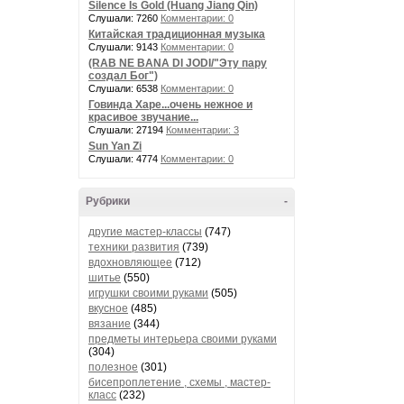
Silence Is Gold (Huang Jiang Qin)
Слушали: 7260
Комментарии: 0
Китайская традиционная музыка
Слушали: 9143
Комментарии: 0
(RAB NE BANA DI JODI/"Эту пару
создал Бог")
Слушали: 6538
Комментарии: 0
Говинда Харе...очень нежное и
красивое звучание...
Слушали: 27194
Комментарии: 3
Sun Yan Zi
Слушали: 4774
Комментарии: 0
Рубрики
-
другие мастер-классы
(747)
техники развития
(739)
вдохновляющее
(712)
шитье
(550)
игрушки своими руками
(505)
вкусное
(485)
вязание
(344)
предметы интерьера своими руками
(304)
полезное
(301)
бисепроплетение , схемы , мастер-
класс
(232)