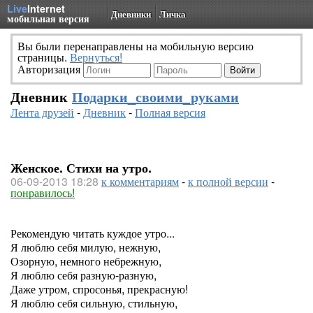
Live
Internet
Дневники
Личка
мобильная версия
Вы были перенаправлены на мобильную версию
страницы.
Вернуться!
Авторизация
Дневник
Подарки_своими_руками
Лента друзей
-
Дневник
-
Полная версия
Женское. Стихи на утро.
06-09-2013 18:28
к комментариям
-
к полной версии
-
понравилось!
Рекомендую читать куждое утро...
Я люблю себя милую, нежную,
Озорную, немного небрежную,
Я люблю себя разную-разную,
Даже утром, спросонья, прекрасную!
Я люблю себя сильную, стильную,