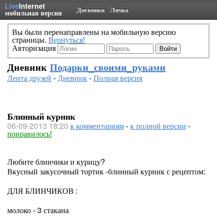
Live
Internet
Дневники
Личка
мобильная версия
Вы были перенаправлены на мобильную версию
страницы.
Вернуться!
Авторизация
Дневник
Подарки_своими_руками
Лента друзей
-
Дневник
-
Полная версия
Блинный курник
06-09-2013 18:20
к комментариям
-
к полной версии
-
понравилось!
Любите блинчики и курицу?
Вкусный закусочный тортик -блинный курник с рецептом:
ДЛЯ БЛИНЧИКОВ :
молоко - 3 стакана