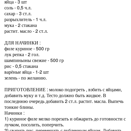
яйца - 3 шт
соль - 0,5 ч.л.
сахар - 3 ст.л.
разрыхлитель - 1 ч.л.
мука - 2 стакана
растит. масло - 2 ст.л.
ДЛЯ НАЧИНКИ :
филе куриное - 500 гр
лук репка - 2 гол.
шампиньоны свежие - 500 гр
рис - 0,5 стакана
варёные яйца - 1-2 шт
зелень - по желанию.
ПРИГОТОВЛЕНИЕ : молоко подогреть , взбить с яйцами,
добавить муку и т.д. Тесто должно быть жидкое. В
последнюю очередь добавить 2 ст.л. растит. масла. Выпечь
тонкие блины.
Начинки :
1) куриное филе мелко порезать и обжарить до готовности с
лучком, посолить, поперчить.
2) сварить рис, перемешать с рубленным яйцом. Добавить