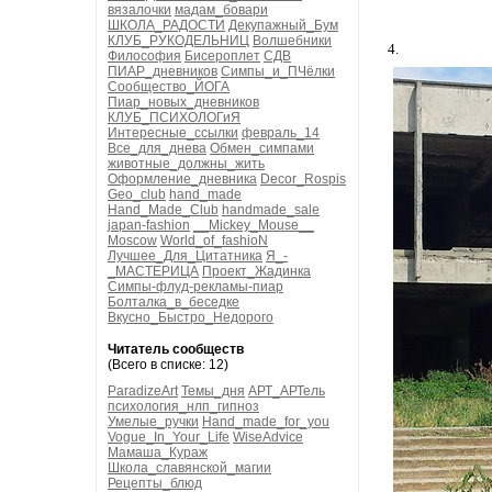
вязалочки
мадам_бовари
ШКОЛА_РАДОСТИ
Декупажный_Бум
КЛУБ_РУКОДЕЛЬНИЦ
Волшебники
4.
Философия
Бисероплет
СДВ
ПИАР_дневников
Симпы_и_ПЧёлки
Сообщество_ЙОГА
Пиар_новых_дневников
КЛУБ_ПСИХОЛОГиЯ
Интересные_ссылки
февраль_14
Все_для_днева
Обмен_симпами
животные_должны_жить
Оформление_дневника
Decor_Rospis
Geo_club
hand_made
Hand_Made_Club
handmade_sale
japan-fashion
__Mickey_Mouse__
Moscow
World_of_fashioN
Лучшее_Для_Цитатника
Я_-
_МАСТЕРИЦА
Проект_Жадинка
Симпы-флуд-рекламы-пиар
Болталка_в_беседке
Вкусно_Быстро_Недорого
Читатель сообществ
(Всего в списке: 12)
ParadizeArt
Темы_дня
АРТ_АРТель
психология_нлп_гипноз
Умелые_ручки
Hand_made_for_you
Vogue_In_Your_Life
WiseAdvice
Мамаша_Кураж
Школа_славянской_магии
Рецепты_блюд