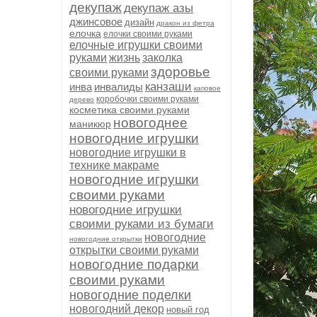
декупаж
декупаж азы
джинсовое
дизайн
дракон из фетра
елочка
елочки своими руками
елочные игрушки своими
руками
жизнь
заколка
здоровье
своими руками
канзаши
инва
инвалиды
каповое
коробочки своими руками
дерево
косметика своими руками
новогоднее
маникюр
новогодние игрушки
новогодние игрушки в
технике макраме
новогодние игрушки
своими руками
новогодние игрушки
своими руками из бумаги
новогодние
новогодние открытки
открытки своими руками
новогодние подарки
своими руками
новогодние поделки
новогодний декор
новый год