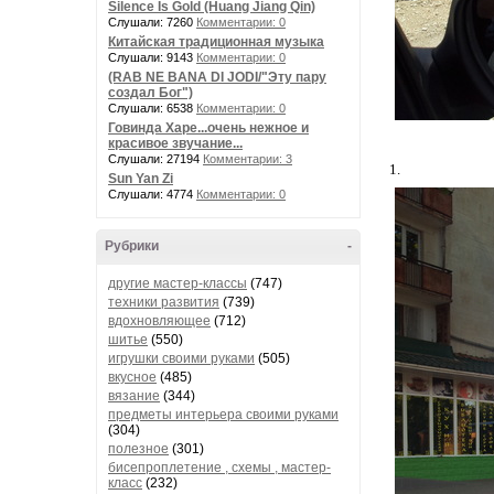
Silence Is Gold (Huang Jiang Qin)
Слушали: 7260
Комментарии: 0
Китайская традиционная музыка
Слушали: 9143
Комментарии: 0
(RAB NE BANA DI JODI/"Эту пару
создал Бог")
Слушали: 6538
Комментарии: 0
Говинда Харе...очень нежное и
красивое звучание...
Слушали: 27194
Комментарии: 3
1.
Sun Yan Zi
Слушали: 4774
Комментарии: 0
Рубрики
-
другие мастер-классы
(747)
техники развития
(739)
вдохновляющее
(712)
шитье
(550)
игрушки своими руками
(505)
вкусное
(485)
вязание
(344)
предметы интерьера своими руками
(304)
полезное
(301)
бисепроплетение , схемы , мастер-
класс
(232)