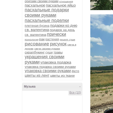
оригами своими руками
отношения
пасхальное
пасхальное яйцо
пасхальные подарки
своими руками
пасхальные поделки
подарки ко дню
плетеная бусина
св. валентина
подарок на день
прически
св. валентина
рак
растения
психология
рецепт суши
рисование
рисунок
свеча в
дереве
свечи своими руками
скрапбукинг
травы
суши
украшения своими
руками
упаковка подарка
упаковка подарка своими руками
упаковка своими руками
фетр
цветы из лент
цветы из ткани
Музыка
-
Все (10)