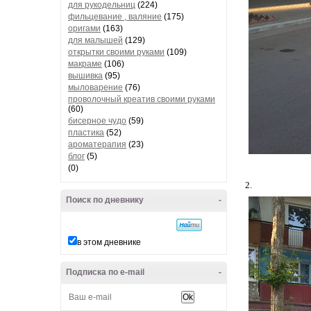
для рукодельниц
(224)
фильцевание , валяние
(175)
оригами
(163)
для малышей
(129)
открытки своими руками
(109)
макраме
(106)
вышивка
(95)
мыловарение
(76)
проволочный креатив своими руками
(60)
бисерное чудо
(59)
пластика
(52)
ароматерапия
(23)
блог
(5)
(0)
2.
Поиск по дневнику
-
в этом дневнике
Подписка по e-mail
-