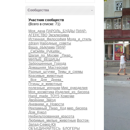
Сообщества
-
Участник сообществ
(Всего в списке: 71)
Моя_дача
ПАРОЛЬ_БУДДЫ
ПИАР-
АГЕНСТВО
Эксклюзивка
Истинная_Философия
Мода_и_стиль
zdravy
Народные_советы
Ваша_рЫклама
ПИАР
_СвОиМи_РуКаМи_
Шагая_по_Москве
_Пиар_
МИЛЫЕ_ВЕЩИЦЫ
Заброшенные_Города
Домашняя_Мастерская
Разные_штучки_
Темы_и_схемы
Красивые_животные
_Все__Для__Днева_
Птицы_и_животные
полезные_игрушки
Мир_рукоделия
Моя_косметика
Изделия_из_бисера
Hand_made_TOYS
Хомочки
Двойники_Звёзд
Дневники_и_Новости
Рекламный_Пиар_Ход
мир_бисера
Дом_Кукол
Нефильтрованная_красота
Любимые_милые_животные
Восток-
Запад-Север-Юг
ОБЪЕДИНЯЙТЕСЬ_БЛОГЕРЫ