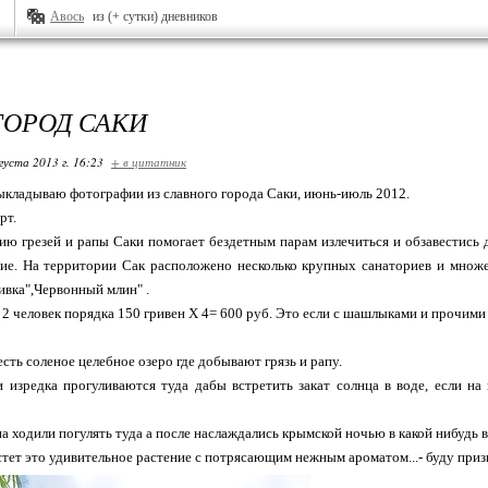
Авось
из (+ сутки) дневников
ГОРОД САКИ
густа 2013 г. 16:23
+ в цитатник
ыкладываю фотографии из славного города Саки, июнь-июль 2012.
рт.
ию грезей и рапы Саки помогает бездетным парам излечиться и обзавестись
вие. На территории Сак расположено несколько крупных санаториев и множе
ивка",Червонный млин" .
 2 человек порядка 150 гривен Х 4= 600 руб. Это если с шашлыками и прочими
сть соленое целебное озеро где добывают грязь и рапу.
изредка прогуливаются туда дабы встретить закат солнца в воде, если на
а ходили погулять туда а после наслаждались крымской ночью в какой нибудь 
стет это удивительное растение с потрясающим нежным ароматом...- буду призн