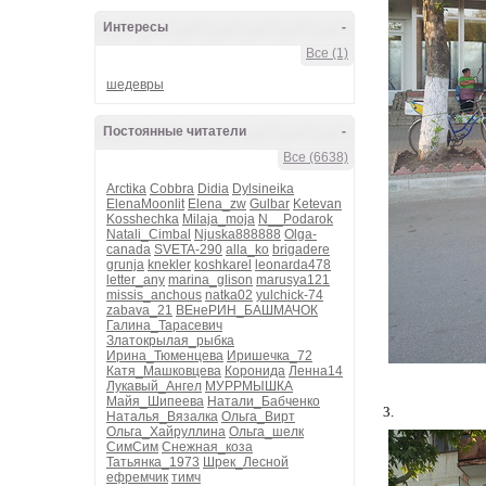
Интересы
-
Все (1)
шедевры
Постоянные читатели
-
Все (6638)
Arctika
Cobbra
Didia
Dylsineika
ElenaMoonlit
Elena_zw
Gulbar
Ketevan
Kosshechka
Milaja_moja
N__Podarok
Natali_Cimbal
Njuska888888
Olga-
canada
SVETA-290
alla_ko
brigadere
grunja
knekler
koshkarel
leonarda478
letter_any
marina_glison
marusya121
missis_anchous
natka02
yulchick-74
zabava_21
ВЕнеРИН_БАШМАЧОК
Галина_Тарасевич
Златокрылая_рыбка
Ирина_Тюменцева
Иришечка_72
Катя_Машковцева
Коронида
Ленна14
Лукавый_Ангел
МУРРМЫШКА
Майя_Шипеева
Натали_Бабченко
3.
Наталья_Вязалка
Ольга_Вирт
Ольга_Хайруллина
Ольга_шелк
СимСим
Снежная_коза
Татьянка_1973
Шрек_Лесной
ефремчик
тимч