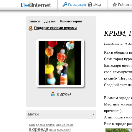
Регистрация
Вход
Рейтинги
Записи
Друзья
Комментарии
Подарки своими руками
КРЫМ, 
Понедельник, 05 Ав
Как и обещала в
Саки-город куро
Благодаря налич
свое самочувст
кухней- "Петрик
Средний счет на
В друзья
В самом городе е
Местные жители 
причине: )
Метки
-
А мы после ужин
Еще в городе ра
seo
арома плитки
арома саше
аюрведа
бохо
выпускной