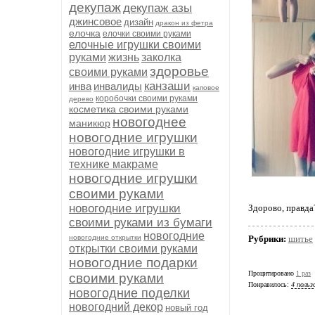
декупаж
декупаж азы
джинсовое
дизайн
дракон из фетра
елочка
елочки своими руками
елочные игрушки своими
руками
жизнь
заколка
здоровье
своими руками
канзаши
инва
инвалиды
каповое
коробочки своими руками
дерево
косметика своими руками
новогоднее
маникюр
новогодние игрушки
новогодние игрушки в
технике макраме
новогодние игрушки
своими руками
новогодние игрушки
Здорово, правда?
своими руками из бумаги
новогодние
новогодние открытки
Рубрики:
шитье
открытки своими руками
новогодние подарки
Процитировано
1 раз
своими руками
Понравилось:
4 польз
новогодние поделки
новогодний декор
новый год