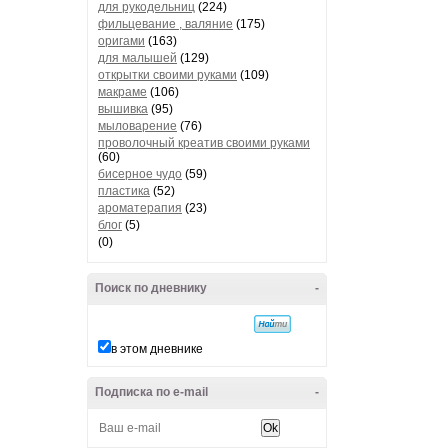
для рукодельниц
(224)
фильцевание , валяние
(175)
оригами
(163)
для малышей
(129)
открытки своими руками
(109)
макраме
(106)
вышивка
(95)
мыловарение
(76)
проволочный креатив своими руками
(60)
бисерное чудо
(59)
пластика
(52)
ароматерапия
(23)
блог
(5)
(0)
Поиск по дневнику
-
в этом дневнике
Подписка по e-mail
-