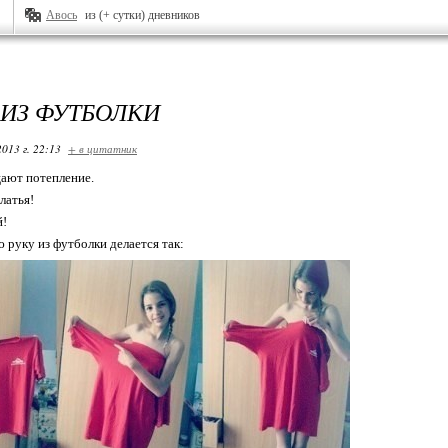
Авось
из (+ сутки) дневников
 ИЗ ФУТБОЛКИ
2013 г. 22:13
+ в цитатник
ают потепление.
латья!
й!
 руку из футболки делается так: