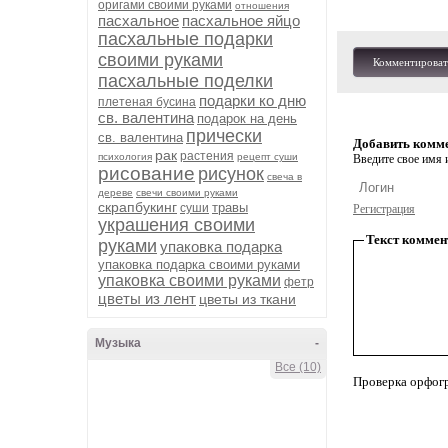
оригами своими руками
отношения
пасхальное
пасхальное яйцо
пасхальные подарки
своими руками
Комментироват
пасхальные поделки
подарки ко дню
плетеная бусина
св. валентина
подарок на день
прически
св. валентина
Добавить комм
рак
растения
психология
рецепт суши
Введите свое имя и
рисование
рисунок
свеча в
дереве
свечи своими руками
скрапбукинг
травы
суши
Регистрация
украшения своими
Текст коммен
руками
упаковка подарка
упаковка подарка своими руками
упаковка своими руками
фетр
цветы из лент
цветы из ткани
Музыка
-
Все (10)
Проверка орфог