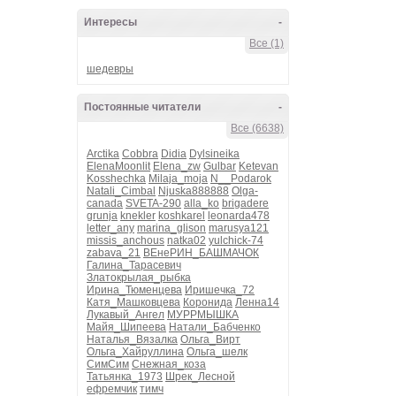
Интересы
-
Все (1)
шедевры
Постоянные читатели
-
Все (6638)
Arctika
Cobbra
Didia
Dylsineika
ElenaMoonlit
Elena_zw
Gulbar
Ketevan
Kosshechka
Milaja_moja
N__Podarok
Natali_Cimbal
Njuska888888
Olga-
canada
SVETA-290
alla_ko
brigadere
grunja
knekler
koshkarel
leonarda478
letter_any
marina_glison
marusya121
missis_anchous
natka02
yulchick-74
zabava_21
ВЕнеРИН_БАШМАЧОК
Галина_Тарасевич
Златокрылая_рыбка
Ирина_Тюменцева
Иришечка_72
Катя_Машковцева
Коронида
Ленна14
Лукавый_Ангел
МУРРМЫШКА
Майя_Шипеева
Натали_Бабченко
Наталья_Вязалка
Ольга_Вирт
Ольга_Хайруллина
Ольга_шелк
СимСим
Снежная_коза
Татьянка_1973
Шрек_Лесной
ефремчик
тимч