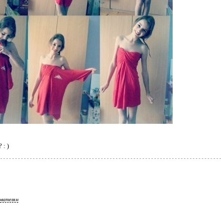
 : )
ователям