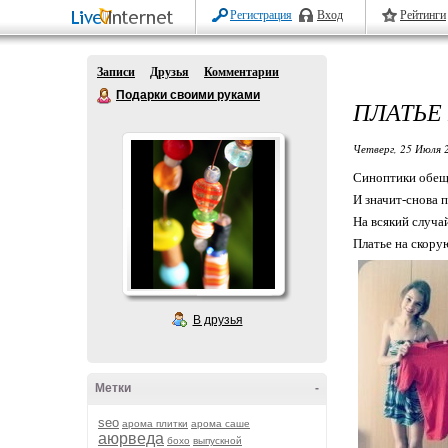
Регистрация
Вход
Рейтинги
Записи
Друзья
Комментарии
Подарки своими руками
ПЛАТЬЕ
Четверг, 25 Июля 
Синоптики обещ
И значит-снова п
На всякий случа
Платье на скорую
В друзья
Метки
-
seo
арома плитки
арома саше
аюрведа
бохо
выпускной