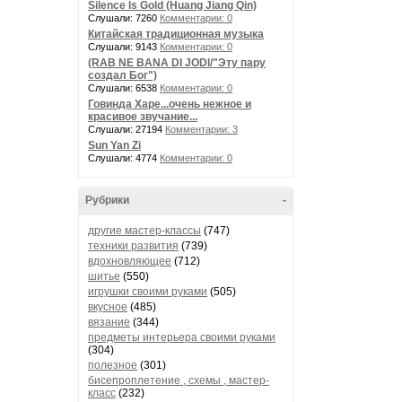
Silence Is Gold (Huang Jiang Qin)
Слушали: 7260
Комментарии: 0
Китайская традиционная музыка
Слушали: 9143
Комментарии: 0
(RAB NE BANA DI JODI/"Эту пару
создал Бог")
Слушали: 6538
Комментарии: 0
Говинда Харе...очень нежное и
красивое звучание...
Слушали: 27194
Комментарии: 3
Sun Yan Zi
Слушали: 4774
Комментарии: 0
Рубрики
-
другие мастер-классы
(747)
техники развития
(739)
вдохновляющее
(712)
шитье
(550)
игрушки своими руками
(505)
вкусное
(485)
вязание
(344)
предметы интерьера своими руками
(304)
полезное
(301)
бисепроплетение , схемы , мастер-
класс
(232)