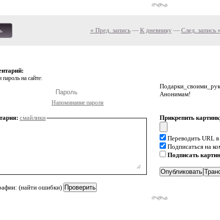
« Пред. запись
—
К дневнику
—
След. запись 
ь
ентарий:
 пароль на сайте:
Подарки_своими_р
Анонимам!
Напоминание пароля
тария:
смайлики
Прикрепить картинк
Переводить URL в
Подписаться на к
Подписать карти
рафии: (найти ошибки)