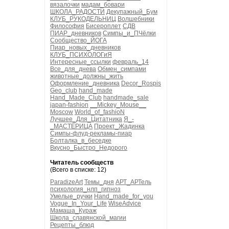
вязалочки
мадам_бовари
ШКОЛА_РАДОСТИ
Декупажный_Бум
КЛУБ_РУКОДЕЛЬНИЦ
Волшебники
Философия
Бисероплет
СДВ
ПИАР_дневников
Симпы_и_ПЧёлки
Сообщество_ЙОГА
Пиар_новых_дневников
КЛУБ_ПСИХОЛОГиЯ
Интересные_ссылки
февраль_14
Все_для_днева
Обмен_симпами
животные_должны_жить
Оформление_дневника
Decor_Rospis
Geo_club
hand_made
Hand_Made_Club
handmade_sale
japan-fashion
__Mickey_Mouse__
Moscow
World_of_fashioN
Лучшее_Для_Цитатника
Я_-
_МАСТЕРИЦА
Проект_Жадинка
Симпы-флуд-рекламы-пиар
Болталка_в_беседке
Вкусно_Быстро_Недорого
Читатель сообществ
(Всего в списке: 12)
ParadizeArt
Темы_дня
АРТ_АРТель
психология_нлп_гипноз
Умелые_ручки
Hand_made_for_you
Vogue_In_Your_Life
WiseAdvice
Мамаша_Кураж
Школа_славянской_магии
Рецепты_блюд