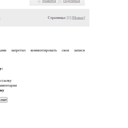
Нравится
Поделиться
»
Страницы:
[1] [
Новые
]
уками запретил комментировать свои записи
у:
 ссылку
омментарии
нку