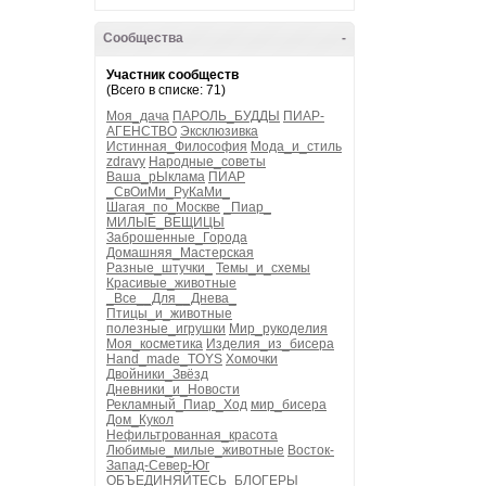
Сообщества
-
Участник сообществ
(Всего в списке: 71)
Моя_дача
ПАРОЛЬ_БУДДЫ
ПИАР-
АГЕНСТВО
Эксклюзивка
Истинная_Философия
Мода_и_стиль
zdravy
Народные_советы
Ваша_рЫклама
ПИАР
_СвОиМи_РуКаМи_
Шагая_по_Москве
_Пиар_
МИЛЫЕ_ВЕЩИЦЫ
Заброшенные_Города
Домашняя_Мастерская
Разные_штучки_
Темы_и_схемы
Красивые_животные
_Все__Для__Днева_
Птицы_и_животные
полезные_игрушки
Мир_рукоделия
Моя_косметика
Изделия_из_бисера
Hand_made_TOYS
Хомочки
Двойники_Звёзд
Дневники_и_Новости
Рекламный_Пиар_Ход
мир_бисера
Дом_Кукол
Нефильтрованная_красота
Любимые_милые_животные
Восток-
Запад-Север-Юг
ОБЪЕДИНЯЙТЕСЬ_БЛОГЕРЫ